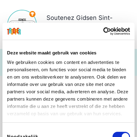
Soutenez
Gidsen Sint-
Martinus
€ 203
Deze website maakt gebruik van cookies
We gebruiken cookies om content en advertenties te
personaliseren, om functies voor social media te bieden
en om ons websiteverkeer te analyseren. Ook delen we
informatie over uw gebruik van onze site met onze
partners voor social media, adverteren en analyse. Deze
partners kunnen deze gegevens combineren met andere
informatie die u aan ze heeft verstrekt of die ze hebben
Shop like you Give A Damn
Stronger
Tefal
DreamLand
verzameld op basis van uw gebruik van hun services.
Toestemmingsselectie
Noodzakelijk