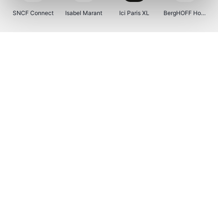
SNCF Connect
Isabel Marant
Ici Paris XL
BergHOFF Home
Kenwood
Brouwland
I-run
Moulinex
Happy Size
Atlas & Zanzibar
Visiondirect
123optic
Warredal
Marlies Dekkers
Lyca Mobile
Tiqets