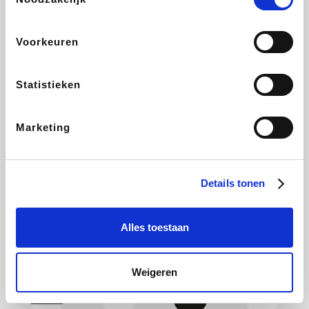
Yves Rocher
Rentcars BE
CAMPER
Marie-Stella-Maris
Voorkeuren
Statistieken
Philips Hue
Babor
Schäfer Shop
Walibi
Marketing
Pierre et Vacances
RAD
Spartoo
Plopsa Verblijven
Details tonen
Alles toestaan
Pixartprinting
BBODY
Holidaysuites.be
Radisson Hotels
Weigeren