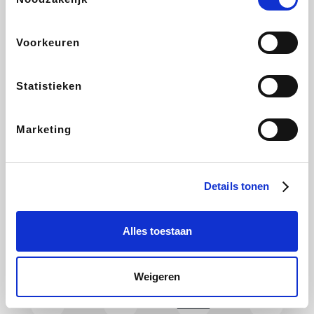
Holidaysuites.be
DreamLand
Stronger
Philips Hue
Voorkeuren
Statistieken
Yves Rocher
Babor
RAD
Marie-Stella-Maris
Marketing
Schäfer Shop
Walibi
Pierre et Vacances
Newpharma
Details tonen
Alles toestaan
Spartoo
Plopsa Verblijven
Warredal
Pixartprinting
Weigeren