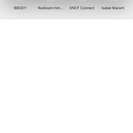
BBODY
Radisson Hotels
SNCF Connect
Isabel Marant
Ici Paris XL
BergHOFF Home
Brouwland
I-run
Moulinex
Happy Size
Atlas & Zanzibar
Kenwood
123optic
Marlies Dekkers
Lyca Mobile
LIU JO