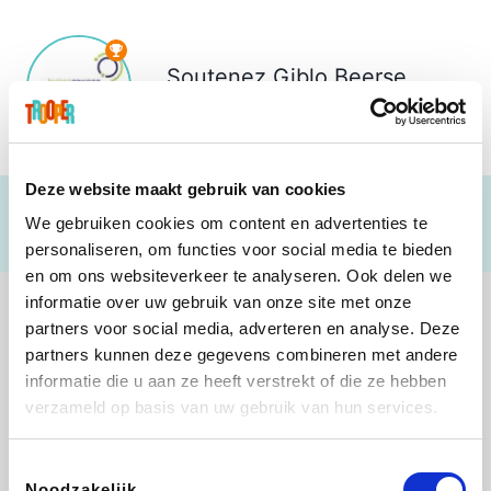
Soutenez
Giblo Beerse
€ 935
Deze website maakt gebruik van cookies
We gebruiken cookies om content en advertenties te
personaliseren, om functies voor social media te bieden
en om ons websiteverkeer te analyseren. Ook delen we
informatie over uw gebruik van onze site met onze
partners voor social media, adverteren en analyse. Deze
partners kunnen deze gegevens combineren met andere
informatie die u aan ze heeft verstrekt of die ze hebben
Direct Ferries
Tefal
Rentcars BE
CAMPER
verzameld op basis van uw gebruik van hun services.
Toestemmingsselectie
Noodzakelijk