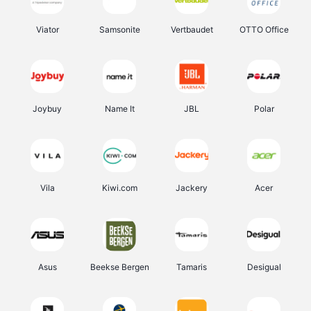
Viator
Samsonite
Vertbaudet
OTTO Office
Joybuy
Name It
JBL
Polar
Vila
Kiwi.com
Jackery
Acer
Asus
Beekse Bergen
Tamaris
Desigual