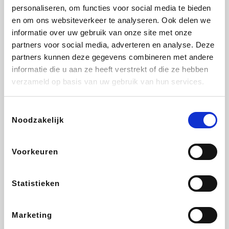
personaliseren, om functies voor social media te bieden
Fnac
Beauty Plaza
Tuifly.be
Dyson
en om ons websiteverkeer te analyseren. Ook delen we
informatie over uw gebruik van onze site met onze
partners voor social media, adverteren en analyse. Deze
partners kunnen deze gegevens combineren met andere
informatie die u aan ze heeft verstrekt of die ze hebben
Weekendesk
Sarenza
Schiesser
Interhome
verzameld op basis van uw gebruik van hun services.
Toestemmingsselectie
Noodzakelijk
Bolt Energie
Maxi Zoo
Auto5
Lufthansa
Voorkeuren
Statistieken
CheapTickets.be
Hunkemöller
Tempur
DeubaXXL
Marketing