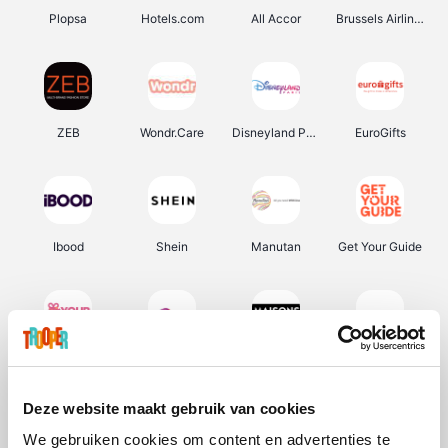
Plopsa
Hotels.com
All Accor
Brussels Airlines
ZEB
Wondr.Care
Disneyland Paris
EuroGifts
Ibood
Shein
Manutan
Get Your Guide
YourSurprise.be
Sunparks
Maisons du Monde
Transavia
Deze website maakt gebruik van cookies
We gebruiken cookies om content en advertenties te