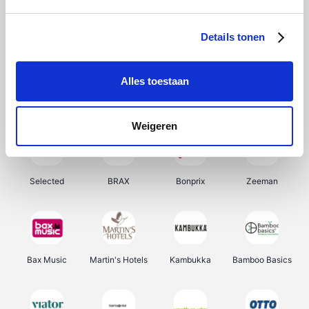
About You
Ekoi
Office-Deals
Pizzahut.be
Details tonen
Alles toestaan
Samsung
My Jewellery
Delonghi
Tennis Point
Weigeren
Selected
BRAX
Bonprix
Zeeman
Bax Music
Martin's Hotels
Kambukka
Bamboo Basics