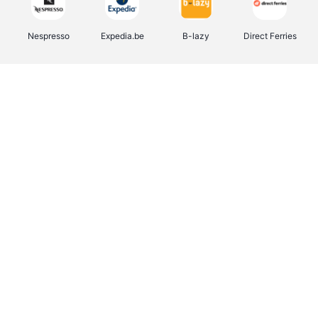
Nespresso
Expedia.be
B-lazy
Direct Ferries
Shop like you Give A Damn
Stronger
Tefal
DreamLand
Yves Rocher
Rentcars BE
CAMPER
Marie-Stella-Maris
Philips Hue
Babor
Schäfer Shop
Walibi