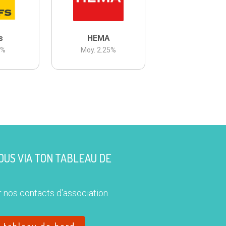
s
HEMA
3
%
Moy.
2.25
%
US VIA TON TABLEAU DE
 nos contacts d'association