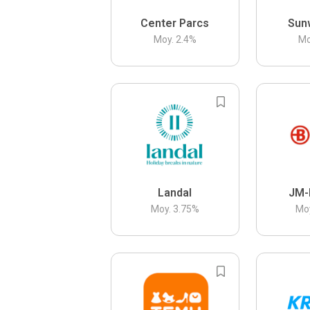
Center Parcs
Sun
Moy.
2.4
%
Mo
Landal
JM-
Moy.
3.75
%
Mo