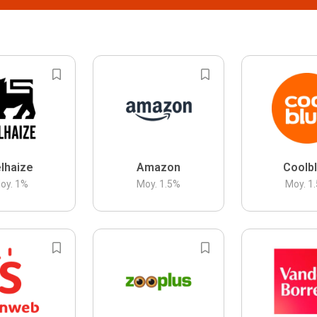
lhaize
Amazon
Coolb
oy.
1
%
Moy.
1.5
%
Moy.
1.