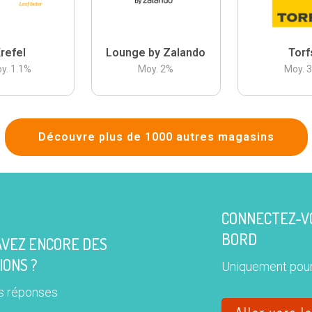
refel
Lounge by Zalando
Torf
y.
1.1
%
Moy.
2
%
Moy.
Découvre plus de 1000 autres magasins
CONNECTEZ-VO
BORD
AVEZ ENCORE DES
IONS ?
Uniquement pour
s réponses