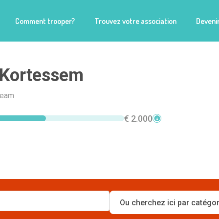
Comment trooper?
Trouvez votre association
Devenir
 Kortessem
team
€ 2.000