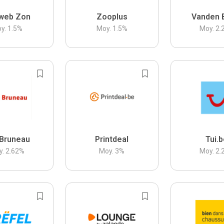
web Zon
Zooplus
Vanden 
y.
1.5
%
Moy.
1.5
%
Moy.
2.
Bruneau
Printdeal
Tui.
y.
2.62
%
Moy.
3
%
Moy.
2.