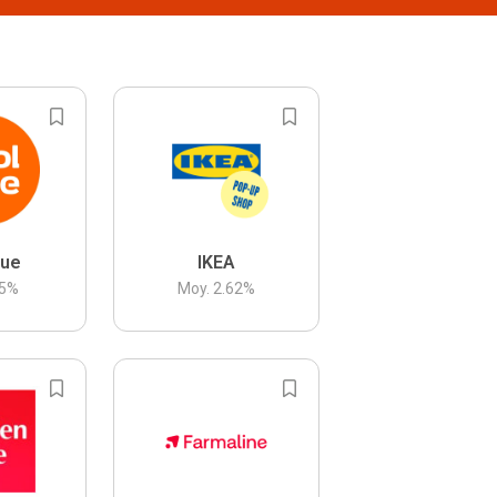
lue
IKEA
5
%
Moy.
2.62
%