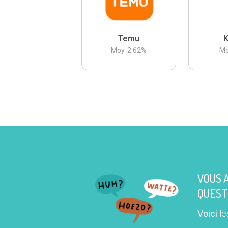
Temu
K
Moy.
2.62
%
Mo
VOUS 
QUEST
Voici
le