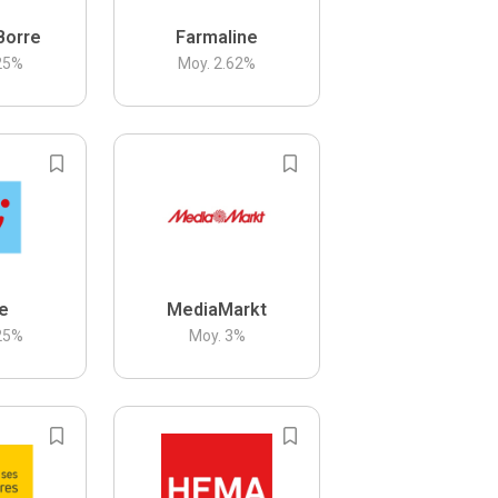
Borre
Farmaline
25
%
Moy.
2.62
%
be
MediaMarkt
25
%
Moy.
3
%