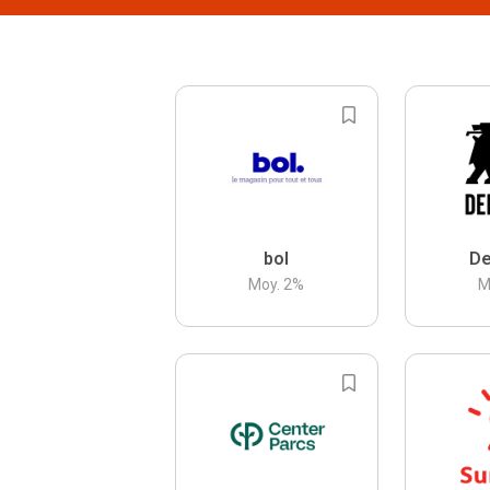
bol
De
Moy.
2
%
M