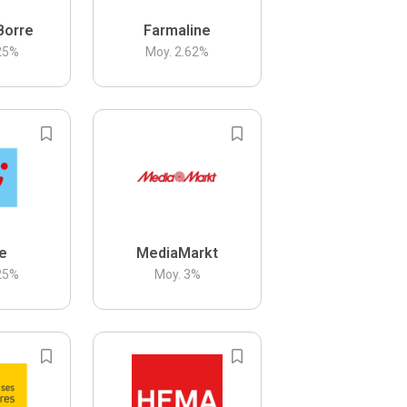
Borre
Farmaline
25
%
Moy.
2.62
%
be
MediaMarkt
25
%
Moy.
3
%