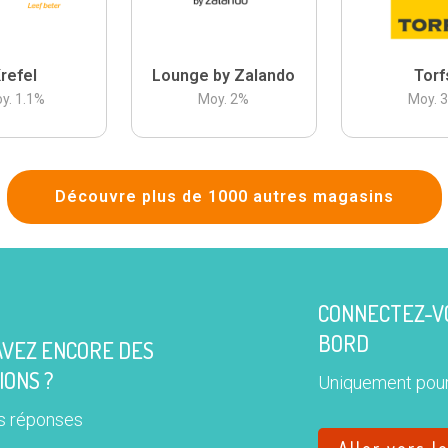
refel
Lounge by Zalando
Torf
y.
1.1
%
Moy.
2
%
Moy.
Découvre plus de 1000 autres magasins
CONNECTEZ-VO
BORD
AVEZ ENCORE DES
IONS ?
Uniquement pour
s réponses