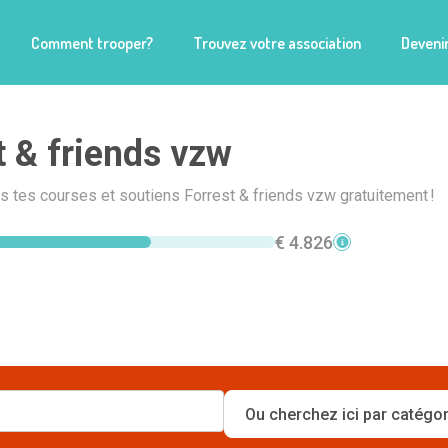
Comment trooper?
Trouvez votre association
Devenir
t & friends vzw
is tes courses et soutiens Forrest & friends vzw gratuitement !
€ 4.826