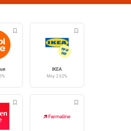
lue
IKEA
5
%
Moy.
2.62
%