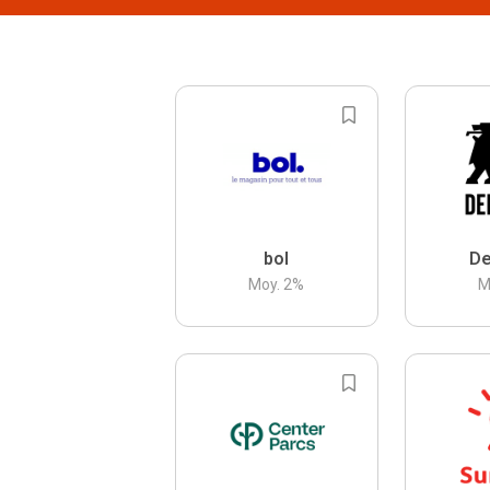
bol
De
Moy.
2
%
M