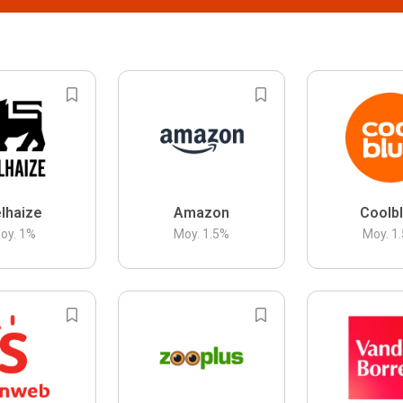
lhaize
Amazon
Coolb
oy.
1
%
Moy.
1.5
%
Moy.
1.