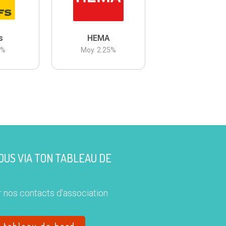
s
HEMA
3
%
Moy.
2.25
%
US VIA TON TABLEAU DE
 nos contacts d'association