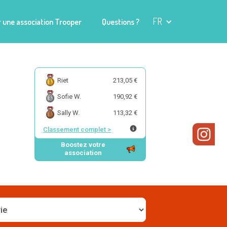
FR
 une association Trooper
Questions ?
Riet
213,05 €
Sofie W.
190,92 €
Sally W.
113,32 €
Classement complet
>
Boostez votre
association