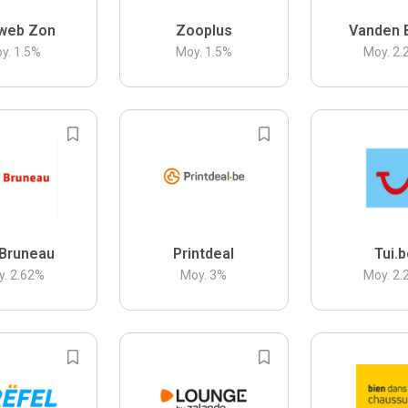
web Zon
Zooplus
Vanden 
y.
1.5
%
Moy.
1.5
%
Moy.
2.
Bruneau
Printdeal
Tui.
y.
2.62
%
Moy.
3
%
Moy.
2.