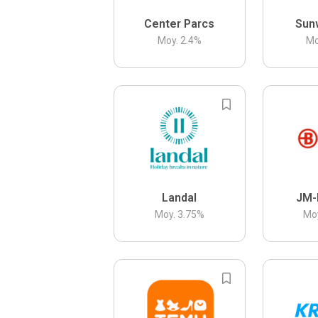
Center Parcs
Sun
Moy.
2.4
%
Mo
Landal
JM-
Moy.
3.75
%
Mo