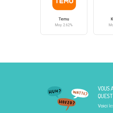
Temu
K
Moy.
2.62
%
Mo
VOUS 
QUEST
Voici
le