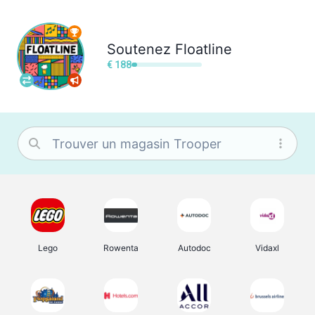
Soutenez
Floatline
€ 188
Lego
Rowenta
Autodoc
Vidaxl