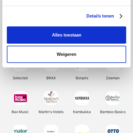
About You
Ekoi
Office-Deals
Pizzahut.be
Details tonen
Alles toestaan
Samsung
My Jewellery
Delonghi
Tennis Point
Weigeren
Selected
BRAX
Bonprix
Zeeman
Bax Music
Martin's Hotels
Kambukka
Bamboo Basics