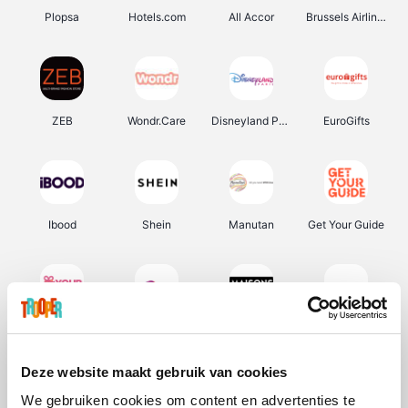
Plopsa
Hotels.com
All Accor
Brussels Airlines
ZEB
Wondr.Care
Disneyland Paris
EuroGifts
Ibood
Shein
Manutan
Get Your Guide
YourSurprise.be
Sunparks
Maisons du Monde
Transavia
Deze website maakt gebruik van cookies
We gebruiken cookies om content en advertenties te