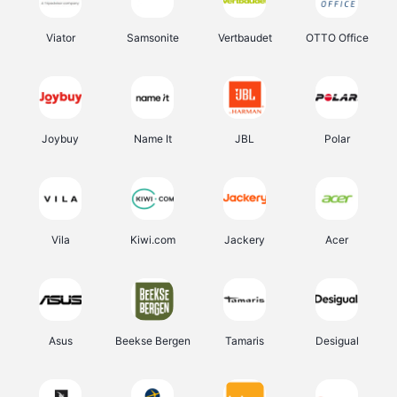
Viator
Samsonite
Vertbaudet
OTTO Office
Joybuy
Name It
JBL
Polar
Vila
Kiwi.com
Jackery
Acer
Asus
Beekse Bergen
Tamaris
Desigual