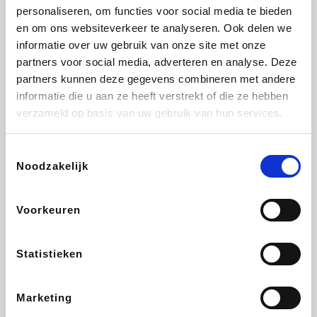
personaliseren, om functies voor social media te bieden
Fnac
Beauty Plaza
Tuifly.be
Dyson
en om ons websiteverkeer te analyseren. Ook delen we
informatie over uw gebruik van onze site met onze
partners voor social media, adverteren en analyse. Deze
partners kunnen deze gegevens combineren met andere
informatie die u aan ze heeft verstrekt of die ze hebben
Weekendesk
Sarenza
Schiesser
Interhome
verzameld op basis van uw gebruik van hun services.
Toestemmingsselectie
Noodzakelijk
Bolt Energie
Maxi Zoo
Auto5
Lufthansa
Voorkeuren
Statistieken
CheapTickets.be
Hunkemöller
Tempur
DeubaXXL
Marketing