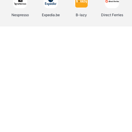
Nespresso
Expedia.be
B-lazy
Direct Ferries
Shop like you Give A Damn
Stronger
Tefal
DreamLand
Yves Rocher
Rentcars BE
CAMPER
Marie-Stella-Maris
Philips Hue
Babor
Schäfer Shop
Walibi