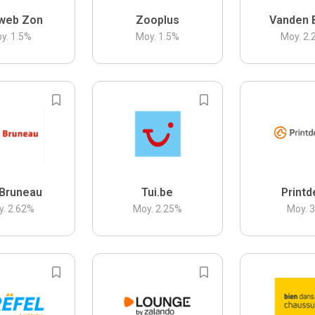
web Zon
Zooplus
Vanden 
y.
1.5
%
Moy.
1.5
%
Moy.
2.
Bruneau
Tui.be
Printd
y.
2.62
%
Moy.
2.25
%
Moy.