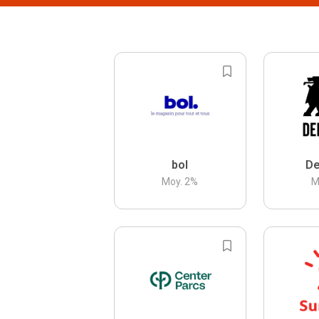
bol
De
Moy.
2
%
M