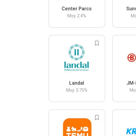
Center Parcs
Sun
Moy.
2.4
%
Mo
Landal
JM-
Moy.
3.75
%
Mo