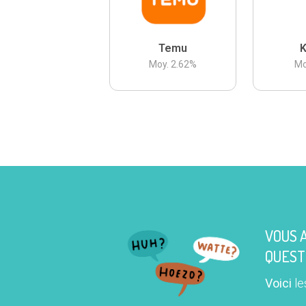
Temu
K
Moy.
2.62
%
Mo
VOUS 
QUEST
Voici
le