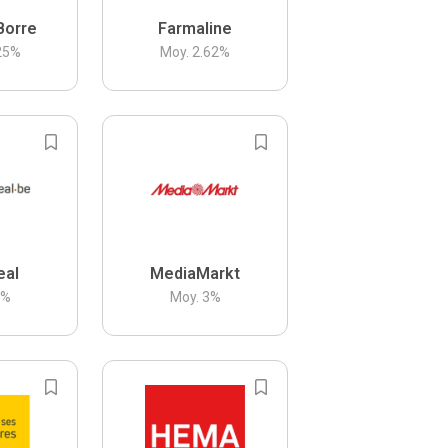
Borre
Farmaline
25
%
Moy.
2.62
%
eal
MediaMarkt
3
%
Moy.
3
%