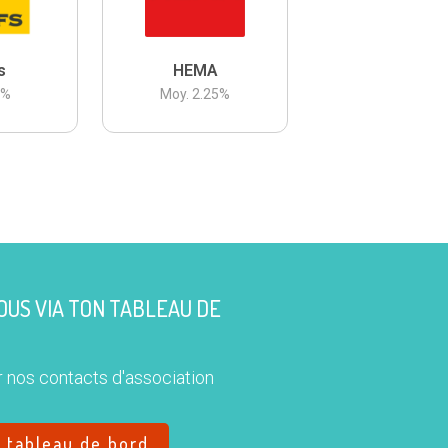
s
HEMA
3
%
Moy.
2.25
%
US VIA TON TABLEAU DE
 nos contacts d'association
e tableau de bord