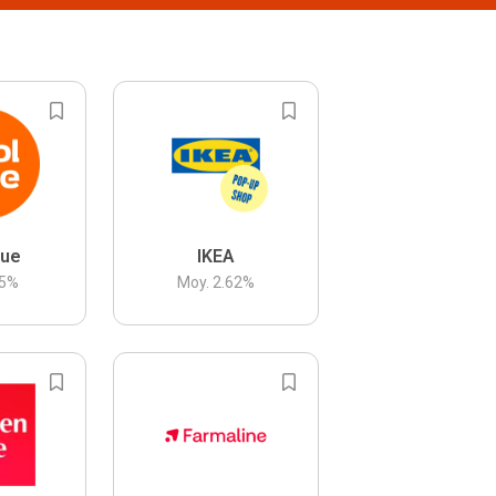
lue
IKEA
5
%
Moy.
2.62
%