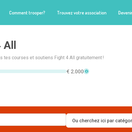
Comment trooper?
Trouvez votre association
Devenir
 All
is tes courses et soutiens Fight 4 All gratuitement !
€ 2.000