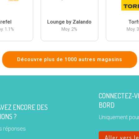
refel
Lounge by Zalando
Torf
y.
1.1
%
Moy.
2
%
Moy.
Découvre plus de 1000 autres magasins
CONNECTEZ-VO
BORD
AVEZ ENCORE DES
IONS ?
Uniquement pour
s réponses
Aller vers l