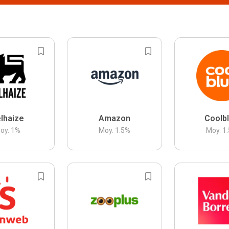
lhaize
Amazon
Coolb
oy.
1
%
Moy.
1.5
%
Moy.
1.