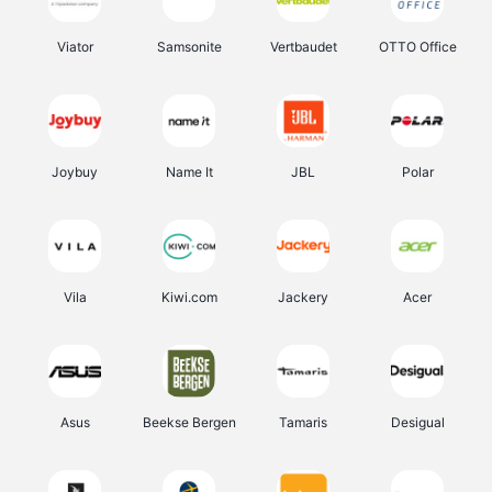
Viator
Samsonite
Vertbaudet
OTTO Office
Joybuy
Name It
JBL
Polar
Vila
Kiwi.com
Jackery
Acer
Asus
Beekse Bergen
Tamaris
Desigual