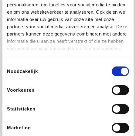
personaliseren, om functies voor social media te bieden
Fnac
Beauty Plaza
Tuifly.be
Dyson
en om ons websiteverkeer te analyseren. Ook delen we
informatie over uw gebruik van onze site met onze
partners voor social media, adverteren en analyse. Deze
partners kunnen deze gegevens combineren met andere
informatie die u aan ze heeft verstrekt of die ze hebben
Weekendesk
Sarenza
Schiesser
Interhome
verzameld op basis van uw gebruik van hun services.
Toestemmingsselectie
Noodzakelijk
Bolt Energie
Maxi Zoo
Auto5
Lufthansa
Voorkeuren
Statistieken
CheapTickets.be
Hunkemöller
Tempur
DeubaXXL
Marketing