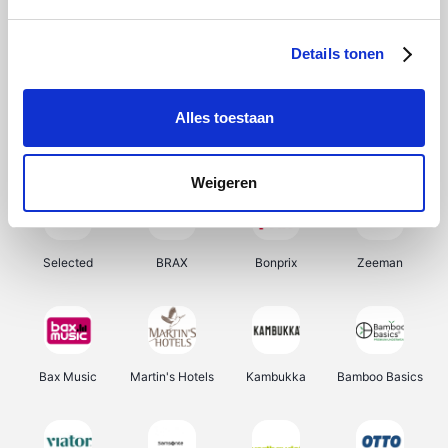
About You
Ekoi
Office-Deals
Pizzahut.be
Details tonen
Alles toestaan
Samsung
My Jewellery
Delonghi
Tennis Point
Weigeren
Selected
BRAX
Bonprix
Zeeman
Bax Music
Martin's Hotels
Kambukka
Bamboo Basics