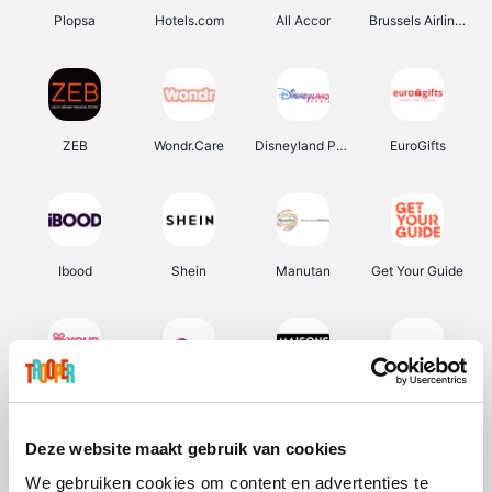
Plopsa
Hotels.com
All Accor
Brussels Airlines
ZEB
Wondr.Care
Disneyland Paris
EuroGifts
Ibood
Shein
Manutan
Get Your Guide
YourSurprise.be
Sunparks
Maisons du Monde
Transavia
Deze website maakt gebruik van cookies
We gebruiken cookies om content en advertenties te