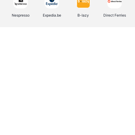
Nespresso
Expedia.be
B-lazy
Direct Ferries
Shop like you Give A Damn
Stronger
Tefal
DreamLand
Yves Rocher
Rentcars BE
CAMPER
Marie-Stella-Maris
Philips Hue
Babor
Schäfer Shop
Walibi