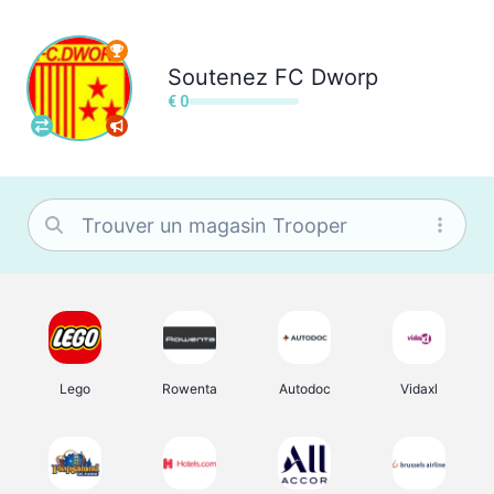
Soutenez
FC Dworp
€ 0
Lego
Rowenta
Autodoc
Vidaxl