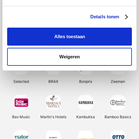
About You
Ekoi
Office-Deals
Pizzahut.be
Details tonen
Alles toestaan
Samsung
My Jewellery
Delonghi
Tennis Point
Weigeren
Selected
BRAX
Bonprix
Zeeman
Bax Music
Martin's Hotels
Kambukka
Bamboo Basics