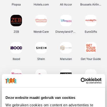
Plopsa
Hotels.com
All Accor
Brussels Airlines
ZEB
Wondr.Care
Disneyland Paris
EuroGifts
Ibood
Shein
Manutan
Get Your Guide
YourSurprise.be
Sunparks
Maisons du Monde
Transavia
Deze website maakt gebruik van cookies
We gebruiken cookies om content en advertenties te