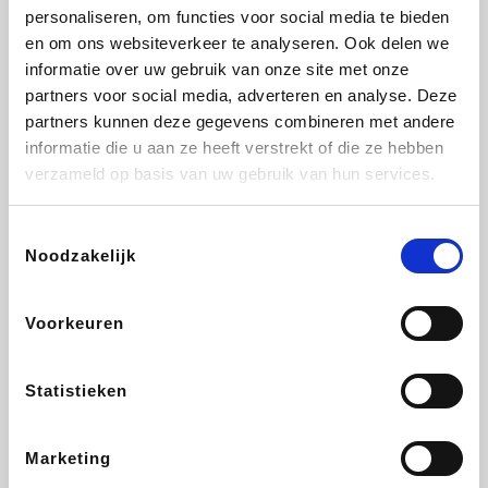
personaliseren, om functies voor social media te bieden
Fnac
Beauty Plaza
Tuifly.be
Dyson
en om ons websiteverkeer te analyseren. Ook delen we
informatie over uw gebruik van onze site met onze
partners voor social media, adverteren en analyse. Deze
partners kunnen deze gegevens combineren met andere
informatie die u aan ze heeft verstrekt of die ze hebben
Weekendesk
Sarenza
Schiesser
Interhome
verzameld op basis van uw gebruik van hun services.
Toestemmingsselectie
Noodzakelijk
Bolt Energie
Maxi Zoo
Auto5
Lufthansa
Voorkeuren
Statistieken
CheapTickets.be
Hunkemöller
Tempur
DeubaXXL
Marketing