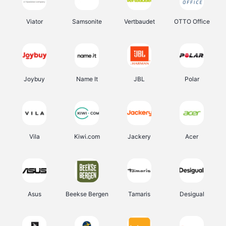
Viator
Samsonite
Vertbaudet
OTTO Office
Joybuy
Name It
JBL
Polar
Vila
Kiwi.com
Jackery
Acer
Asus
Beekse Bergen
Tamaris
Desigual