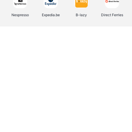
Nespresso
Expedia.be
B-lazy
Direct Ferries
Shop like you Give A Damn
Stronger
Tefal
DreamLand
Yves Rocher
Rentcars BE
CAMPER
Marie-Stella-Maris
Philips Hue
Babor
Schäfer Shop
Walibi