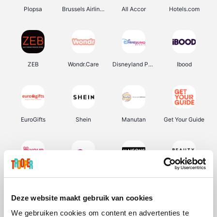
Plopsa
Brussels Airlines
All Accor
Hotels.com
ZEB
Wondr.Care
Disneyland Paris
Ibood
EuroGifts
Shein
Manutan
Get Your Guide
YourSurprise.be
Sunparks
Maisons du Monde
Beauty Plaza
Deze website maakt gebruik van cookies
We gebruiken cookies om content en advertenties te