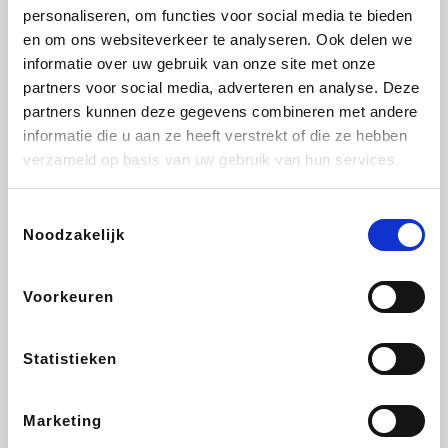
personaliseren, om functies voor social media te bieden
Fnac
Transavia
Tuifly.be
Dyson
en om ons websiteverkeer te analyseren. Ook delen we
informatie over uw gebruik van onze site met onze
partners voor social media, adverteren en analyse. Deze
partners kunnen deze gegevens combineren met andere
informatie die u aan ze heeft verstrekt of die ze hebben
Sarenza
Weekendesk
Schiesser
Interhome
verzameld op basis van uw gebruik van hun services.
Toestemmingsselectie
Noodzakelijk
Maxi Zoo
Bolt Energie
Auto5
Lufthansa
Voorkeuren
Statistieken
CheapTickets.be
Tempur
Hunkemöller
DeubaXXL
Marketing