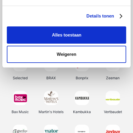
About You
Ekoi
Office-Deals
Pizzahut.be
Details tonen
Alles toestaan
Samsung
My Jewellery
Delonghi
Tennis Point
Weigeren
Selected
BRAX
Bonprix
Zeeman
Bax Music
Martin's Hotels
Kambukka
Vertbaudet