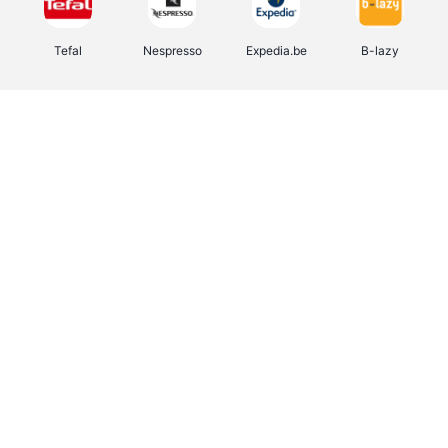
Tefal
Nespresso
Expedia.be
B-lazy
Direct Ferries
Shop like you Give A Damn
Stronger
DreamLand
Yves Rocher
Rentcars BE
CAMPER
Marie-Stella-Maris
Philips Hue
Babor
Schäfer Shop
Walibi