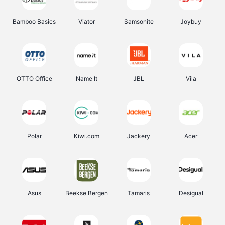
Bamboo Basics
Viator
Samsonite
Joybuy
OTTO Office
Name It
JBL
Vila
Polar
Kiwi.com
Jackery
Acer
Asus
Beekse Bergen
Tamaris
Desigual