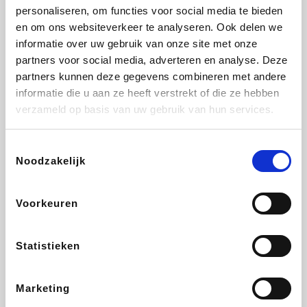
personaliseren, om functies voor social media te bieden
Beauty Plaza
Fnac
Tuifly.be
Dyson
en om ons websiteverkeer te analyseren. Ook delen we
informatie over uw gebruik van onze site met onze
partners voor social media, adverteren en analyse. Deze
partners kunnen deze gegevens combineren met andere
informatie die u aan ze heeft verstrekt of die ze hebben
Weekendesk
Sarenza
Schiesser
Interhome
verzameld op basis van uw gebruik van hun services.
Toestemmingsselectie
Noodzakelijk
Bolt Energie
Auto5
Maxi Zoo
Lufthansa
Voorkeuren
Statistieken
CheapTickets.be
Hunkemöller
Tempur
DeubaXXL
Marketing