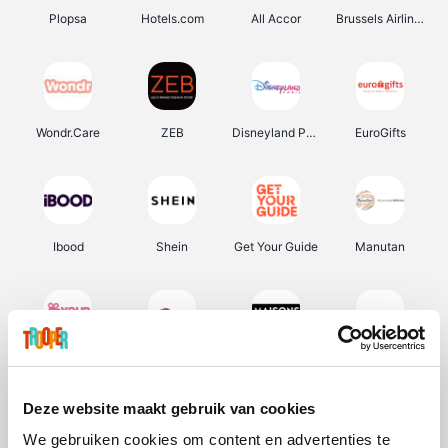
Plopsa
Hotels.com
All Accor
Brussels Airlines
Wondr.Care
ZEB
Disneyland Paris
EuroGifts
Ibood
Shein
Get Your Guide
Manutan
YourSurprise.be
Sunparks
Maisons du Monde
Transavia
Deze website maakt gebruik van cookies
We gebruiken cookies om content en advertenties te