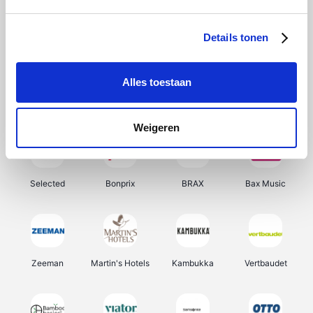
About You
Ekoi
Office-Deals
Pizzahut.be
Details tonen
Alles toestaan
Samsung
Delonghi
Tennis Point
My Jewellery
Weigeren
Selected
Bonprix
BRAX
Bax Music
Zeeman
Martin's Hotels
Kambukka
Vertbaudet