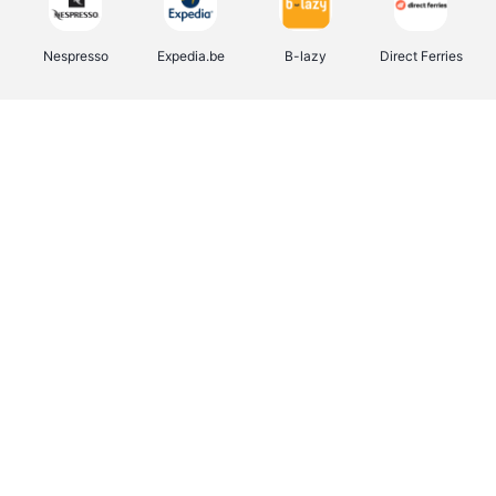
Nespresso
Expedia.be
B-lazy
Direct Ferries
Shop like you Give A Damn
Tefal
Rentcars BE
DreamLand
CAMPER
Yves Rocher
Stronger
Philips Hue
Babor
RAD
Schäfer Shop
Marie-Stella-Maris