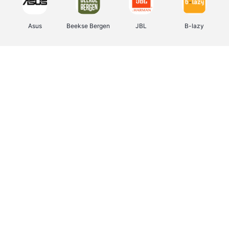
Asus
Beekse Bergen
JBL
B-lazy
Direct Ferries
Tefal
Rentcars BE
CAMPER
Holidaysuites.be
DreamLand
Stronger
Philips Hue
Yves Rocher
Babor
RAD
Marie-Stella-Maris