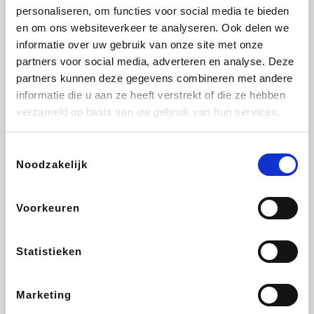
personaliseren, om functies voor social media te bieden
Beauty Plaza
Tuifly.be
Fnac
Dyson
en om ons websiteverkeer te analyseren. Ook delen we
informatie over uw gebruik van onze site met onze
partners voor social media, adverteren en analyse. Deze
partners kunnen deze gegevens combineren met andere
informatie die u aan ze heeft verstrekt of die ze hebben
Sarenza
Interhome
Schiesser
Bolt Energie
verzameld op basis van uw gebruik van hun services.
Toestemmingsselectie
Noodzakelijk
Auto5
Maxi Zoo
Lufthansa
DeubaXXL
Voorkeuren
Statistieken
Ekoi
CheapTickets.be
Tempur
About You
Marketing