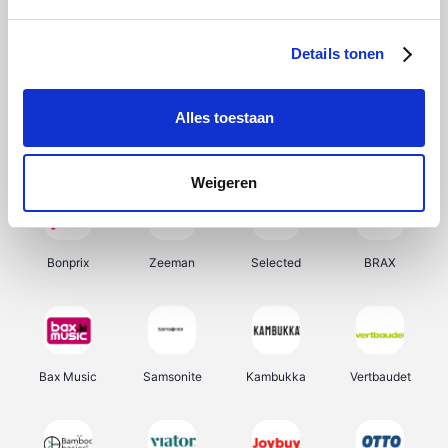
Hunkemöller
Office-Deals
Pizzahut.be
Weekendesk
Details tonen
Alles toestaan
My Jewellery
Tennis Point
Samsung
Delonghi
Weigeren
Bonprix
Zeeman
Selected
BRAX
Bax Music
Samsonite
Kambukka
Vertbaudet