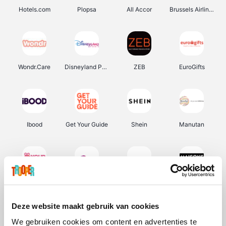
Hotels.com
Plopsa
All Accor
Brussels Airlines
Wondr.Care
Disneyland Paris
ZEB
EuroGifts
Ibood
Get Your Guide
Shein
Manutan
YourSurprise.be
Sunparks
Transavia
Maisons du Monde
Deze website maakt gebruik van cookies
We gebruiken cookies om content en advertenties te