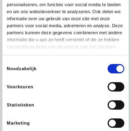
personaliseren, om functies voor social media te bieden
Beauty Plaza
Tuifly.be
Fnac
Dyson
en om ons websiteverkeer te analyseren. Ook delen we
informatie over uw gebruik van onze site met onze
partners voor social media, adverteren en analyse. Deze
partners kunnen deze gegevens combineren met andere
informatie die u aan ze heeft verstrekt of die ze hebben
Sarenza
Interhome
Schiesser
Bolt Energie
verzameld op basis van uw gebruik van hun services.
Toestemmingsselectie
Noodzakelijk
Auto5
Maxi Zoo
Lufthansa
DeubaXXL
Voorkeuren
Statistieken
Ekoi
CheapTickets.be
Tempur
About You
Marketing