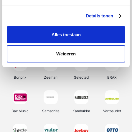
Hunkemöller
Office-Deals
Pizzahut.be
Weekendesk
Details tonen
Alles toestaan
My Jewellery
Tennis Point
Samsung
Delonghi
Weigeren
Bonprix
Zeeman
Selected
BRAX
Bax Music
Samsonite
Kambukka
Vertbaudet