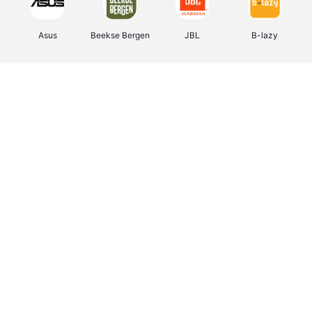
Asus
Beekse Bergen
JBL
B-lazy
Direct Ferries
Tefal
Rentcars BE
CAMPER
Holidaysuites.be
DreamLand
Stronger
Philips Hue
Yves Rocher
Babor
RAD
Marie-Stella-Maris