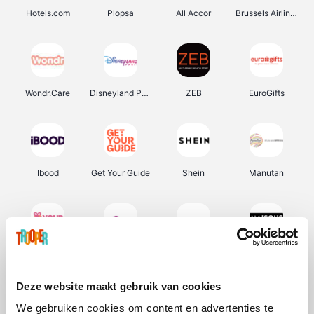
Hotels.com
Plopsa
All Accor
Brussels Airlines
Wondr.Care
Disneyland Paris
ZEB
EuroGifts
Ibood
Get Your Guide
Shein
Manutan
YourSurprise.be
Sunparks
Transavia
Maisons du Monde
Deze website maakt gebruik van cookies
We gebruiken cookies om content en advertenties te