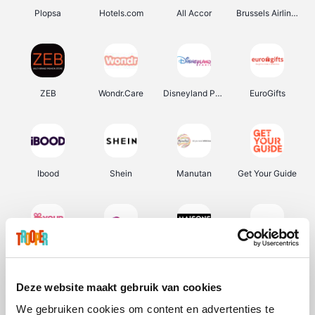
Plopsa
Hotels.com
All Accor
Brussels Airlines
ZEB
Wondr.Care
Disneyland Paris
EuroGifts
Ibood
Shein
Manutan
Get Your Guide
YourSurprise.be
Sunparks
Maisons du Monde
Transavia
Deze website maakt gebruik van cookies
We gebruiken cookies om content en advertenties te