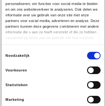
personaliseren, om functies voor social media te bieden
Fnac
Beauty Plaza
Tuifly.be
Dyson
en om ons websiteverkeer te analyseren. Ook delen we
informatie over uw gebruik van onze site met onze
partners voor social media, adverteren en analyse. Deze
partners kunnen deze gegevens combineren met andere
informatie die u aan ze heeft verstrekt of die ze hebben
Weekendesk
Sarenza
Schiesser
Interhome
verzameld op basis van uw gebruik van hun services.
Toestemmingsselectie
Noodzakelijk
Bolt Energie
Maxi Zoo
Auto5
Lufthansa
Voorkeuren
Statistieken
CheapTickets.be
Hunkemöller
Tempur
DeubaXXL
Marketing