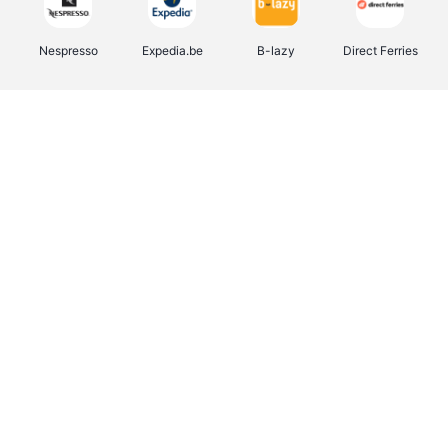
Nespresso
Expedia.be
B-lazy
Direct Ferries
Shop like you Give A Damn
Stronger
Tefal
DreamLand
Yves Rocher
Rentcars BE
CAMPER
Marie-Stella-Maris
Philips Hue
Babor
Schäfer Shop
Walibi