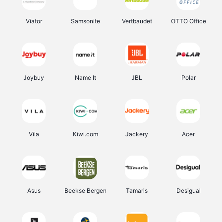
Viator
Samsonite
Vertbaudet
OTTO Office
Joybuy
Name It
JBL
Polar
Vila
Kiwi.com
Jackery
Acer
Asus
Beekse Bergen
Tamaris
Desigual