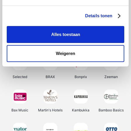
About You
Ekoi
Office-Deals
Pizzahut.be
Details tonen
Alles toestaan
Samsung
My Jewellery
Delonghi
Tennis Point
Weigeren
Selected
BRAX
Bonprix
Zeeman
Bax Music
Martin's Hotels
Kambukka
Bamboo Basics