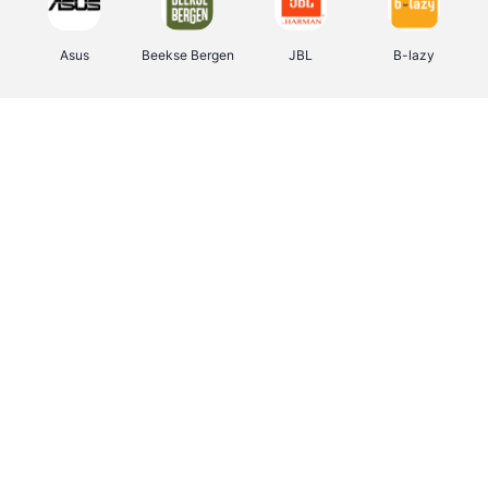
Asus
Beekse Bergen
JBL
B-lazy
Direct Ferries
Tefal
Rentcars BE
CAMPER
Holidaysuites.be
DreamLand
Stronger
Philips Hue
Yves Rocher
Babor
RAD
Marie-Stella-Maris