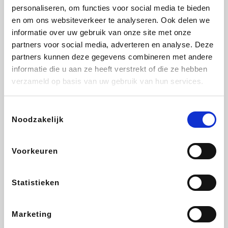
personaliseren, om functies voor social media te bieden
Beauty Plaza
Tuifly.be
Fnac
Dyson
en om ons websiteverkeer te analyseren. Ook delen we
informatie over uw gebruik van onze site met onze
partners voor social media, adverteren en analyse. Deze
partners kunnen deze gegevens combineren met andere
informatie die u aan ze heeft verstrekt of die ze hebben
Sarenza
Interhome
Schiesser
Bolt Energie
verzameld op basis van uw gebruik van hun services.
Toestemmingsselectie
Noodzakelijk
Auto5
Maxi Zoo
Lufthansa
DeubaXXL
Voorkeuren
Statistieken
Ekoi
CheapTickets.be
Tempur
About You
Marketing