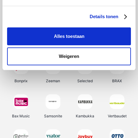
Hunkemöller
Office-Deals
Pizzahut.be
Weekendesk
Details tonen
Alles toestaan
My Jewellery
Tennis Point
Samsung
Delonghi
Weigeren
Bonprix
Zeeman
Selected
BRAX
Bax Music
Samsonite
Kambukka
Vertbaudet