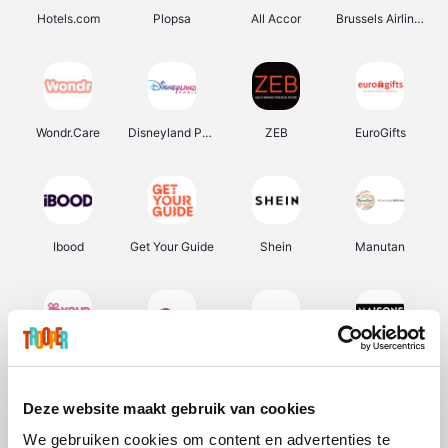
Hotels.com
Plopsa
All Accor
Brussels Airlines
Wondr.Care
Disneyland Paris
ZEB
EuroGifts
Ibood
Get Your Guide
Shein
Manutan
YourSurprise.be
Sunparks
Transavia
Maisons du Monde
Deze website maakt gebruik van cookies
We gebruiken cookies om content en advertenties te