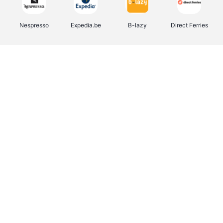
Nespresso
Expedia.be
B-lazy
Direct Ferries
Shop like you Give A Damn
Tefal
Rentcars BE
DreamLand
CAMPER
Yves Rocher
Stronger
Philips Hue
Babor
RAD
Schäfer Shop
Marie-Stella-Maris