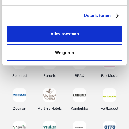
About You
Ekoi
Office-Deals
Pizzahut.be
Details tonen
Alles toestaan
Samsung
Delonghi
Tennis Point
My Jewellery
Weigeren
Selected
Bonprix
BRAX
Bax Music
Zeeman
Martin's Hotels
Kambukka
Vertbaudet