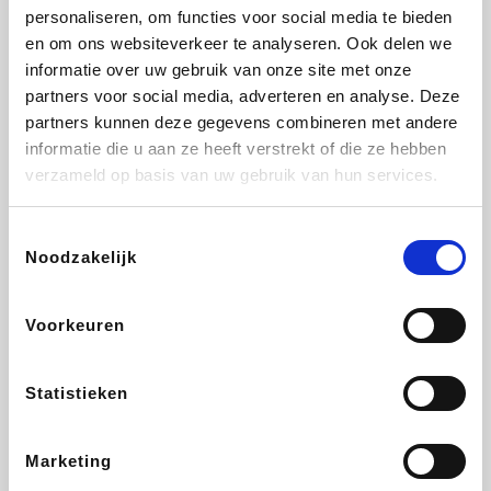
personaliseren, om functies voor social media te bieden
Beauty Plaza
Fnac
Tuifly.be
Dyson
en om ons websiteverkeer te analyseren. Ook delen we
informatie over uw gebruik van onze site met onze
partners voor social media, adverteren en analyse. Deze
partners kunnen deze gegevens combineren met andere
informatie die u aan ze heeft verstrekt of die ze hebben
Weekendesk
Sarenza
Schiesser
Interhome
verzameld op basis van uw gebruik van hun services.
Toestemmingsselectie
Noodzakelijk
Bolt Energie
Auto5
Maxi Zoo
Lufthansa
Voorkeuren
Statistieken
CheapTickets.be
Hunkemöller
Tempur
DeubaXXL
Marketing