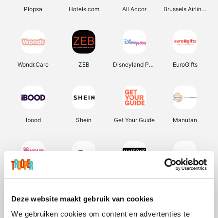
Plopsa
Hotels.com
All Accor
Brussels Airlines
Wondr.Care
ZEB
Disneyland Paris
EuroGifts
Ibood
Shein
Get Your Guide
Manutan
YourSurprise.be
Sunparks
Maisons du Monde
Transavia
Deze website maakt gebruik van cookies
We gebruiken cookies om content en advertenties te