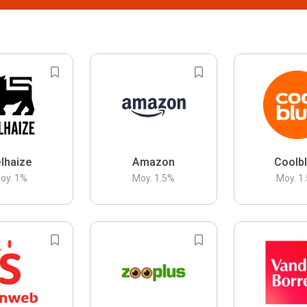
lhaize
Amazon
Coolb
oy.
1
%
Moy.
1.5
%
Moy.
1.