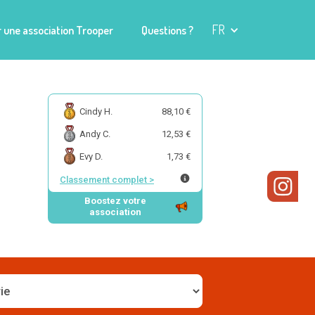
FR
 une association Trooper
Questions ?
Cindy H.
88,10 €
Andy C.
12,53 €
Evy D.
1,73 €
Classement complet
>
Boostez votre
association