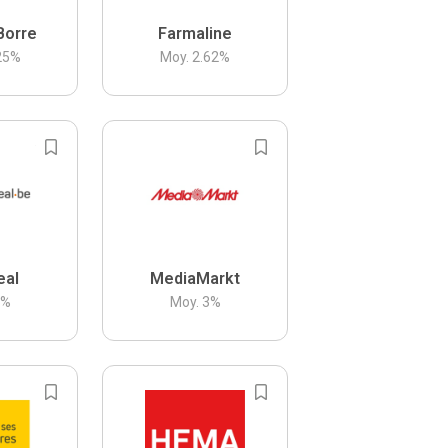
Borre
Farmaline
25
%
Moy.
2.62
%
eal
MediaMarkt
3
%
Moy.
3
%