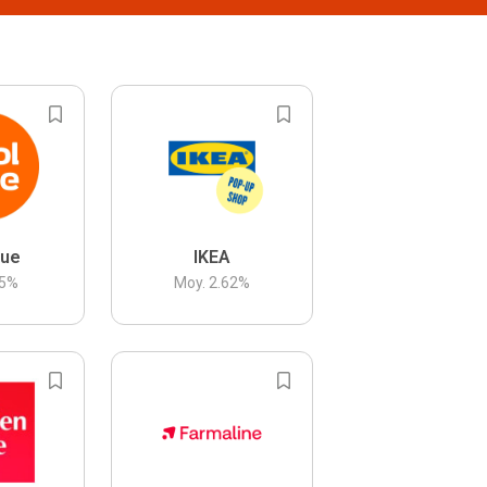
lue
IKEA
5
%
Moy.
2.62
%