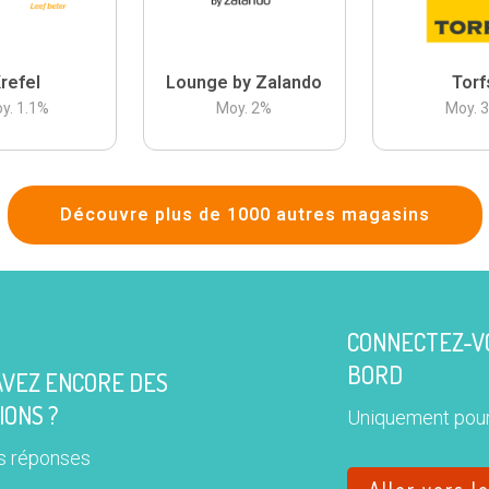
refel
Lounge by Zalando
Torf
y.
1.1
%
Moy.
2
%
Moy.
Découvre plus de 1000 autres magasins
CONNECTEZ-VO
BORD
AVEZ ENCORE DES
IONS ?
Uniquement pour
s réponses