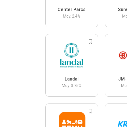
Center Parcs
Sun
Moy.
2.4
%
Mo
Landal
JM-
Moy.
3.75
%
Mo