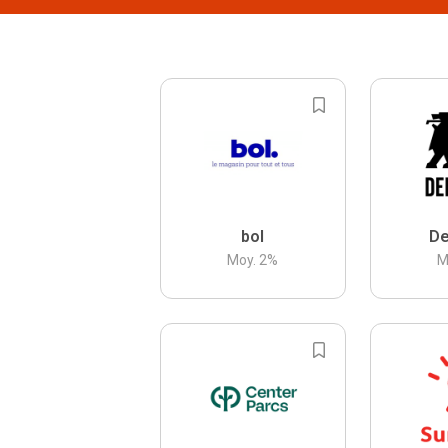
bol
De
Moy.
2
%
M