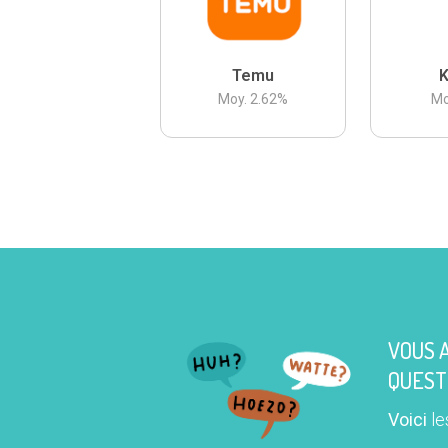
Temu
K
Moy.
2.62
%
Mo
VOUS 
QUEST
Voici
le