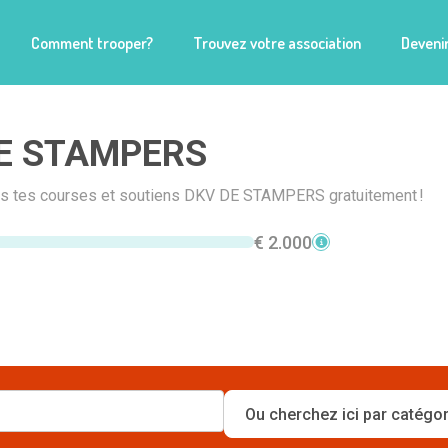
Comment trooper?
Trouvez votre association
Devenir
E STAMPERS
ais tes courses et soutiens DKV DE STAMPERS gratuitement !
€ 2.000