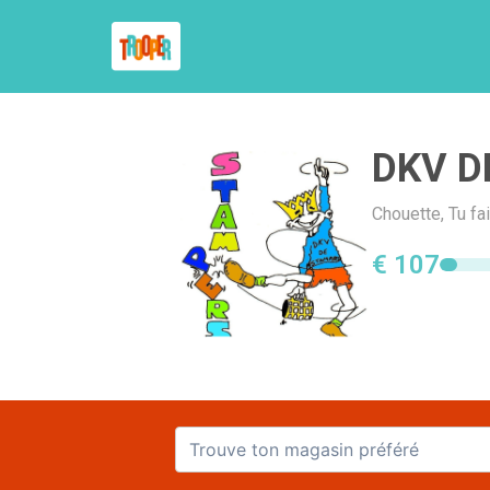
DKV D
Chouette, Tu f
€ 107