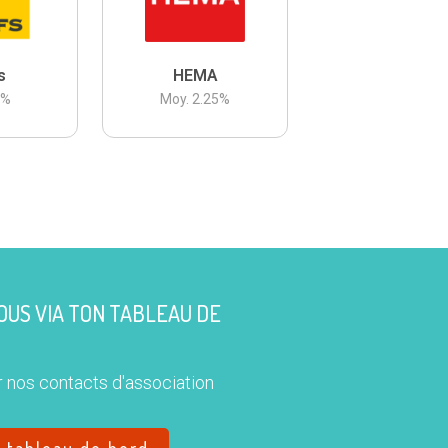
s
HEMA
3
%
Moy.
2.25
%
US VIA TON TABLEAU DE
 nos contacts d'association