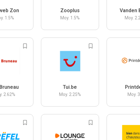
web Zon
Zooplus
Vanden 
y.
1.5
%
Moy.
1.5
%
Moy.
2.
Bruneau
Tui.be
Printd
y.
2.62
%
Moy.
2.25
%
Moy.