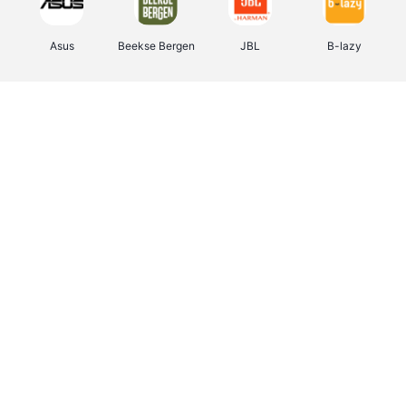
Asus
Beekse Bergen
JBL
B-lazy
Direct Ferries
Tefal
Rentcars BE
CAMPER
Holidaysuites.be
DreamLand
Stronger
Philips Hue
Yves Rocher
Babor
RAD
Marie-Stella-Maris