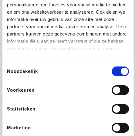
personaliseren, om functies voor social media te bieden
Beauty Plaza
Tuifly.be
Fnac
Dyson
en om ons websiteverkeer te analyseren. Ook delen we
informatie over uw gebruik van onze site met onze
partners voor social media, adverteren en analyse. Deze
partners kunnen deze gegevens combineren met andere
informatie die u aan ze heeft verstrekt of die ze hebben
Sarenza
Interhome
Schiesser
Bolt Energie
verzameld op basis van uw gebruik van hun services.
Toestemmingsselectie
Noodzakelijk
Auto5
Maxi Zoo
Lufthansa
DeubaXXL
Voorkeuren
Statistieken
Ekoi
CheapTickets.be
Tempur
About You
Marketing