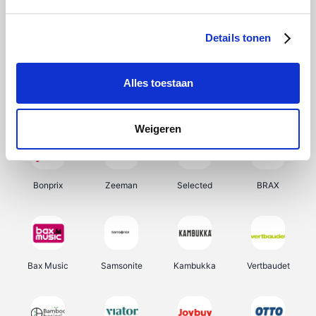
Hunkemöller
Office-Deals
Pizzahut.be
Weekendesk
Details tonen
Alles toestaan
My Jewellery
Tennis Point
Samsung
Delonghi
Weigeren
Bonprix
Zeeman
Selected
BRAX
Bax Music
Samsonite
Kambukka
Vertbaudet