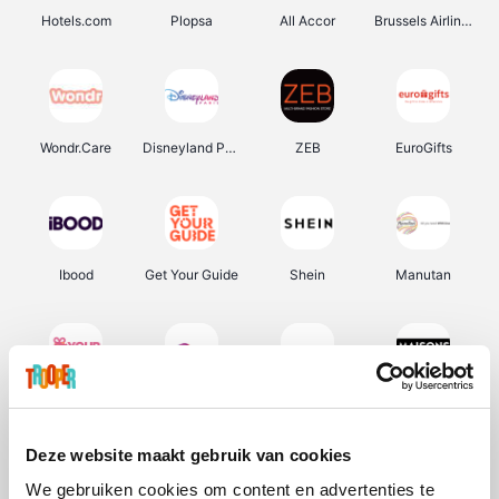
Hotels.com
Plopsa
All Accor
Brussels Airlines
Wondr.Care
Disneyland Paris
ZEB
EuroGifts
Ibood
Get Your Guide
Shein
Manutan
YourSurprise.be
Sunparks
Transavia
Maisons du Monde
Deze website maakt gebruik van cookies
We gebruiken cookies om content en advertenties te