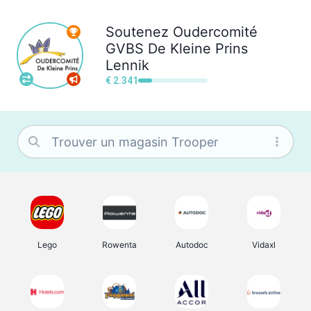
Soutenez
Oudercomité
GVBS De Kleine Prins
Lennik
€ 2.341
Lego
Rowenta
Autodoc
Vidaxl