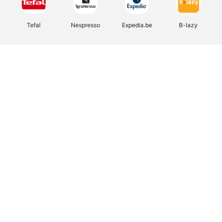
Tefal
Nespresso
Expedia.be
B-lazy
Direct Ferries
Shop like you Give A Damn
Stronger
DreamLand
Yves Rocher
Rentcars BE
CAMPER
Marie-Stella-Maris
Philips Hue
Babor
Schäfer Shop
Walibi