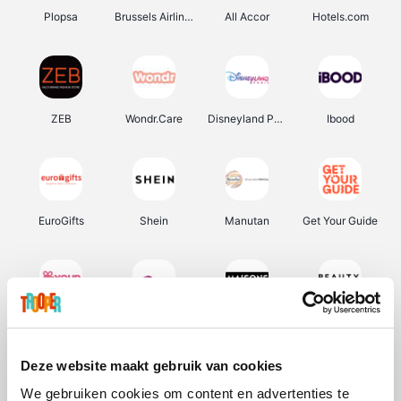
Plopsa
Brussels Airlines
All Accor
Hotels.com
ZEB
Wondr.Care
Disneyland Paris
Ibood
EuroGifts
Shein
Manutan
Get Your Guide
YourSurprise.be
Sunparks
Maisons du Monde
Beauty Plaza
Deze website maakt gebruik van cookies
We gebruiken cookies om content en advertenties te