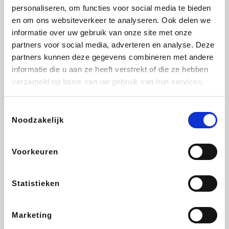
personaliseren, om functies voor social media te bieden
Fnac
Transavia
Tuifly.be
Dyson
en om ons websiteverkeer te analyseren. Ook delen we
informatie over uw gebruik van onze site met onze
partners voor social media, adverteren en analyse. Deze
partners kunnen deze gegevens combineren met andere
informatie die u aan ze heeft verstrekt of die ze hebben
Sarenza
Weekendesk
Schiesser
Interhome
verzameld op basis van uw gebruik van hun services.
Toestemmingsselectie
Noodzakelijk
Maxi Zoo
Bolt Energie
Auto5
Lufthansa
Voorkeuren
Statistieken
CheapTickets.be
Tempur
Hunkemöller
DeubaXXL
Marketing