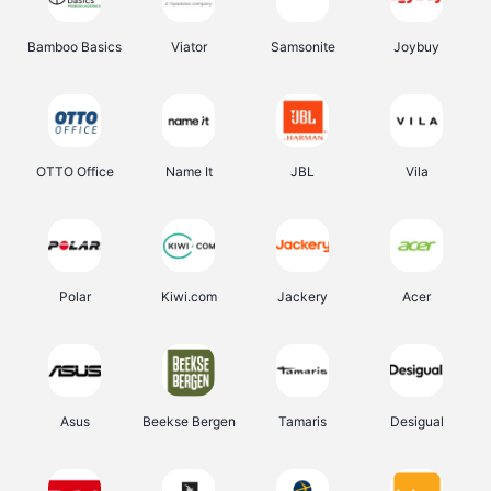
Bamboo Basics
Viator
Samsonite
Joybuy
OTTO Office
Name It
JBL
Vila
Polar
Kiwi.com
Jackery
Acer
Asus
Beekse Bergen
Tamaris
Desigual