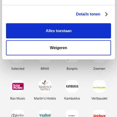
About You
Ekoi
Office-Deals
Pizzahut.be
Details tonen
Alles toestaan
Samsung
My Jewellery
Delonghi
Tennis Point
Weigeren
Selected
BRAX
Bonprix
Zeeman
Bax Music
Martin's Hotels
Kambukka
Vertbaudet