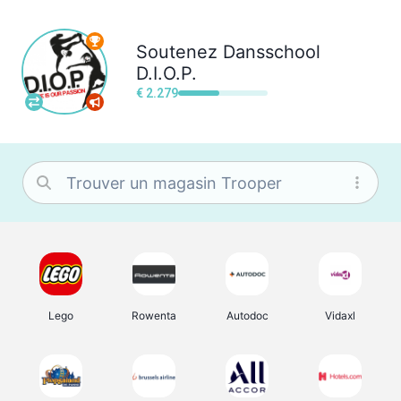
Soutenez
Dansschool
D.I.O.P.
€ 2.279
Lego
Rowenta
Autodoc
Vidaxl