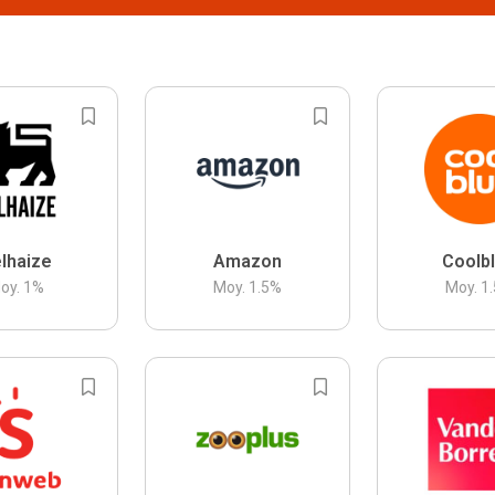
lhaize
Amazon
Coolb
oy.
1
%
Moy.
1.5
%
Moy.
1.