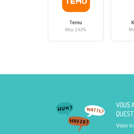
Temu
K
Moy.
2.62
%
Mo
VOUS 
QUEST
Voici
le