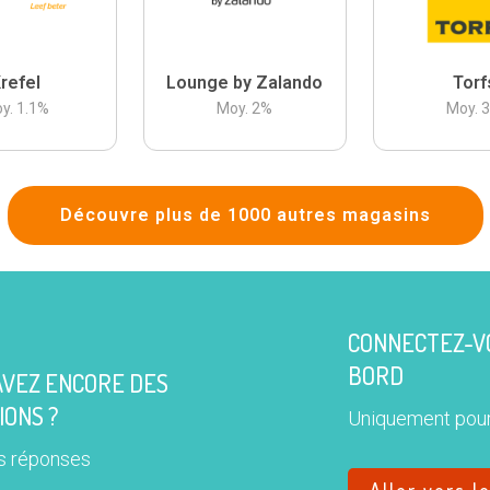
refel
Lounge by Zalando
Torf
y.
1.1
%
Moy.
2
%
Moy.
Découvre plus de 1000 autres magasins
CONNECTEZ-VO
BORD
AVEZ ENCORE DES
IONS ?
Uniquement pour
s réponses