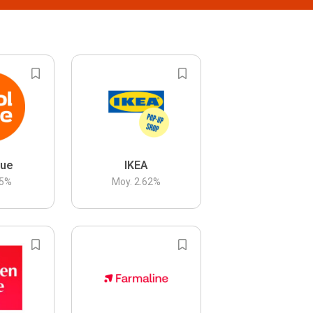
lue
IKEA
5
%
Moy.
2.62
%