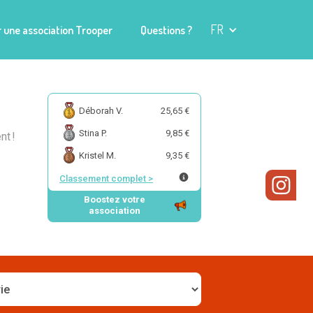
FR
 une association Trooper
Questions ?
Déborah V.
25,65 €
Stina P.
9,85 €
nt !
Kristel M.
9,35 €
Classement complet
>
Boostez votre
association