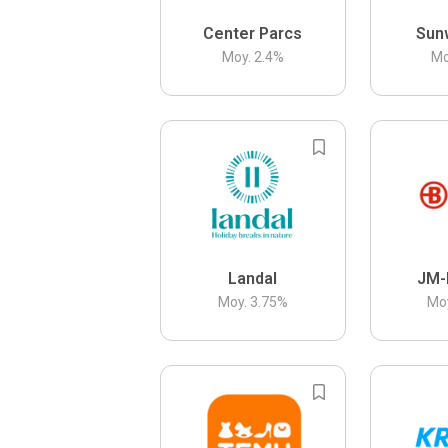
Center Parcs
Sun
Moy.
2.4
%
Mo
Landal
JM-
Moy.
3.75
%
Mo