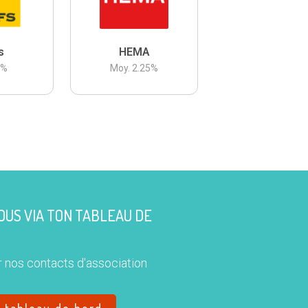
s
HEMA
3
%
Moy.
2.25
%
US VIA TON TABLEAU DE
 nos contacts d'association