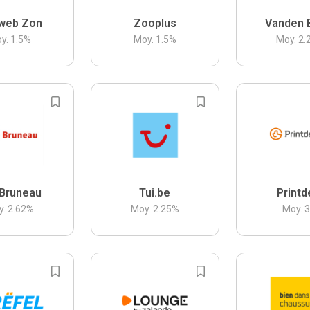
web Zon
Zooplus
Vanden 
y.
1.5
%
Moy.
1.5
%
Moy.
2.
Bruneau
Tui.be
Printd
y.
2.62
%
Moy.
2.25
%
Moy.