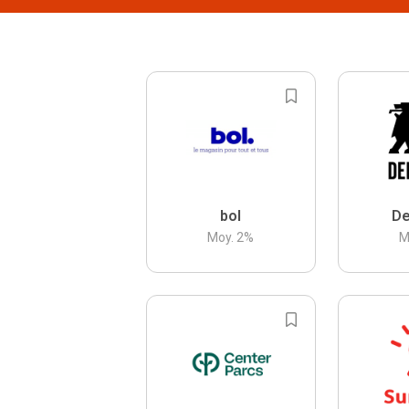
bol
De
Moy.
2
%
M