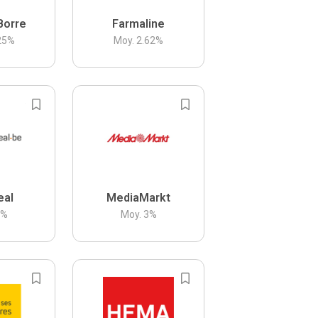
Borre
Farmaline
25
%
Moy.
2.62
%
eal
MediaMarkt
3
%
Moy.
3
%