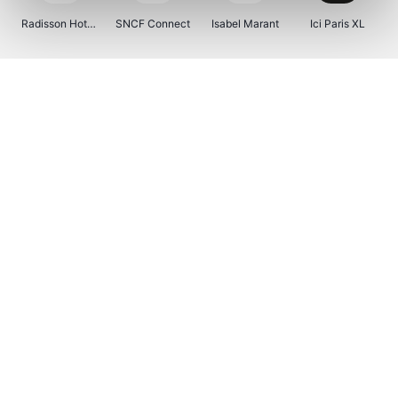
Radisson Hotels
SNCF Connect
Isabel Marant
Ici Paris XL
BergHOFF Home
Kenwood
Brouwland
I-run
Moulinex
Happy Size
Atlas & Zanzibar
Visiondirect
123optic
Warredal
Marlies Dekkers
Lyca Mobile