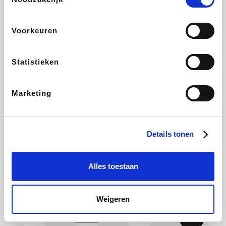
Yves Rocher
Rentcars BE
CAMPER
Marie-Stella-Maris
Voorkeuren
Statistieken
Philips Hue
Babor
Schäfer Shop
Walibi
Marketing
Pierre et Vacances
RAD
LIU JO
Plopsa Verblijven
Details tonen
Alles toestaan
Spartoo
Pixartprinting
BBODY
Holidaysuites.be
Weigeren