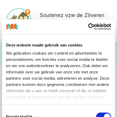
Soutenez
vzw de Zilveren
Bal
€ 5
Deze website maakt gebruik van cookies
We gebruiken cookies om content en advertenties te
personaliseren, om functies voor social media te bieden
en om ons websiteverkeer te analyseren. Ook delen we
informatie over uw gebruik van onze site met onze
partners voor social media, adverteren en analyse. Deze
partners kunnen deze gegevens combineren met andere
informatie die u aan ze heeft verstrekt of die ze hebben
Direct Ferries
Shop like you Give A Damn
Stronger
DreamLand
verzameld op basis van uw gebruik van hun services.
Toestemmingsselectie
Noodzakelijk