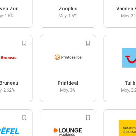
web Zon
Zooplus
Vanden 
y.
1.5
%
Moy.
1.5
%
Moy.
2.
Bruneau
Printdeal
Tui.
y.
2.62
%
Moy.
3
%
Moy.
2.