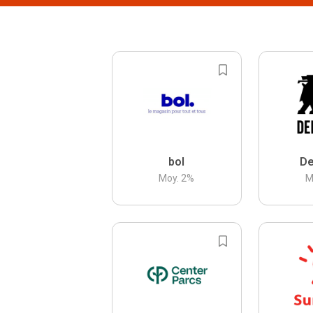
bol
De
Moy.
2
%
M