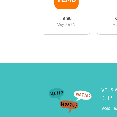
Temu
K
Moy.
2.62
%
Mo
VOUS 
QUEST
Voici
le