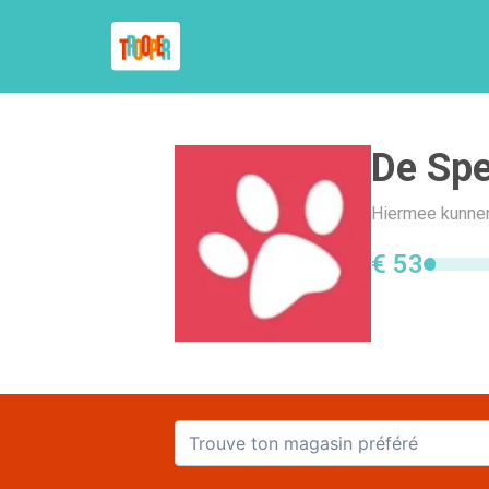
De Spe
Hiermee kunnen
€ 53