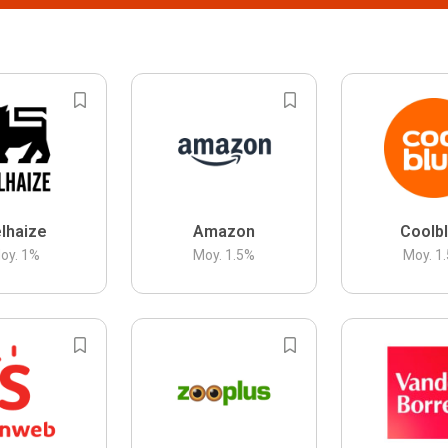
lhaize
Amazon
Coolb
oy.
1
%
Moy.
1.5
%
Moy.
1.