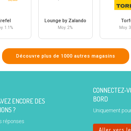
refel
Lounge by Zalando
Torf
y.
1.1
%
Moy.
2
%
Moy.
Découvre plus de 1000 autres magasins
CONNECTEZ-VO
BORD
AVEZ ENCORE DES
IONS ?
Uniquement pour
s réponses
Aller vers l