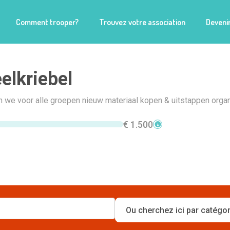
Comment trooper?
Trouvez votre association
Devenir
elkriebel
 we voor alle groepen nieuw materiaal kopen & uitstappen organ
€ 1.500