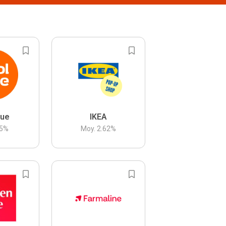
lue
IKEA
5
%
Moy.
2.62
%