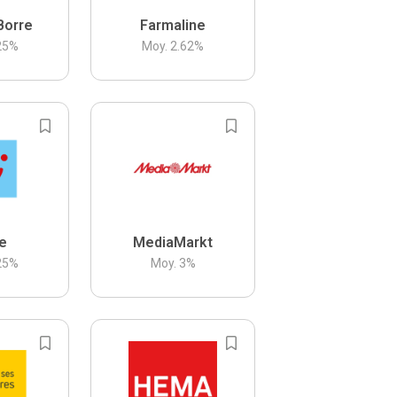
Borre
Farmaline
25
%
Moy.
2.62
%
be
MediaMarkt
25
%
Moy.
3
%