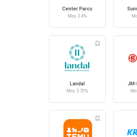
Center Parcs
Sun
Moy.
2.4
%
Mo
Landal
JM-
Moy.
3.75
%
Mo