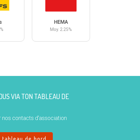
s
HEMA
3
%
Moy.
2.25
%
US VIA TON TABLEAU DE
 nos contacts d'association
e tableau de bord