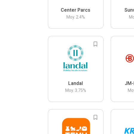
Center Parcs
Sun
Moy.
2.4
%
Mo
Landal
JM-
Moy.
3.75
%
Mo