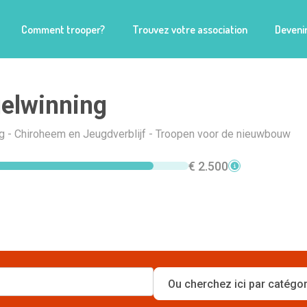
Comment trooper?
Trouvez votre association
Devenir
elwinning
g - Chiroheem en Jeugdverblijf - Troopen voor de nieuwbouw
€ 2.500