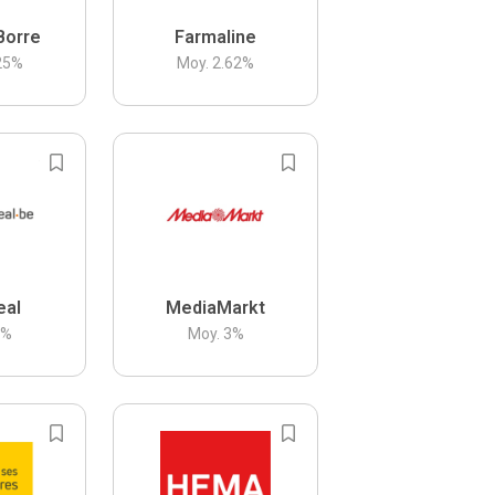
Borre
Farmaline
25
%
Moy.
2.62
%
eal
MediaMarkt
3
%
Moy.
3
%