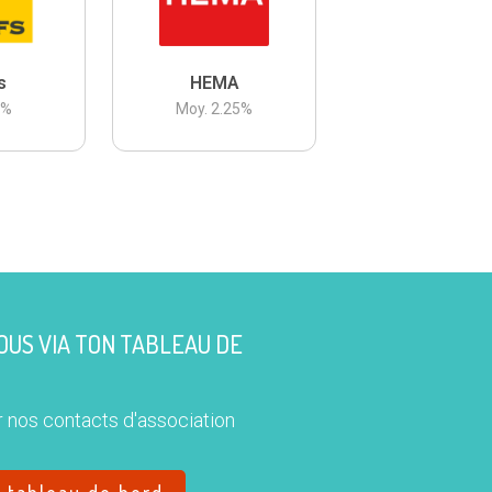
s
HEMA
3
%
Moy.
2.25
%
US VIA TON TABLEAU DE
 nos contacts d'association