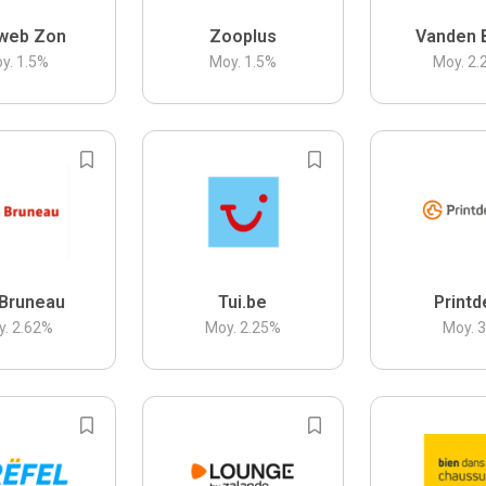
web Zon
Zooplus
Vanden 
y.
1.5
%
Moy.
1.5
%
Moy.
2.
Bruneau
Tui.be
Printd
y.
2.62
%
Moy.
2.25
%
Moy.