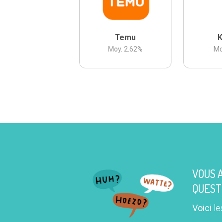
Temu
K
Moy.
2.62
%
Mo
VOUS 
QUEST
Voici
le