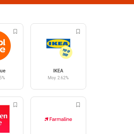
lue
IKEA
5
%
Moy.
2.62
%