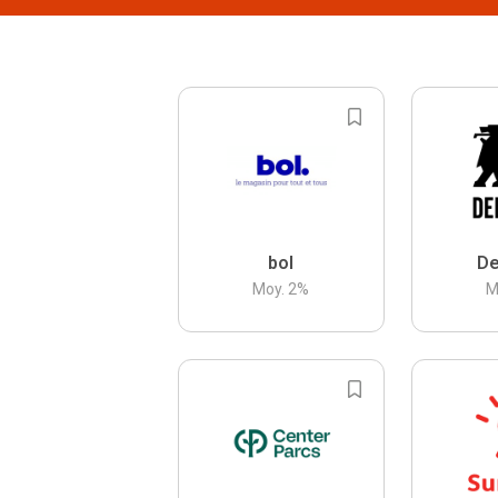
bol
De
Moy.
2
%
M