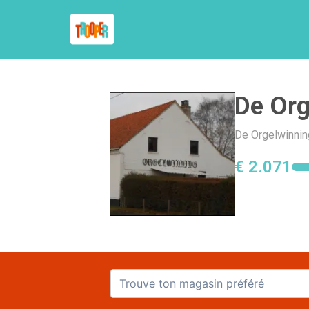
De Org
De Orgelwinnin
€ 2.071