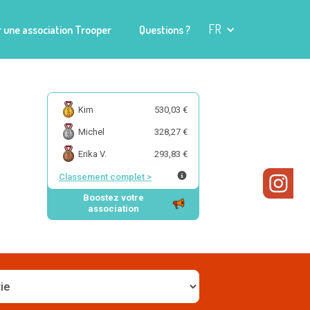
FR
 une association Trooper
Questions ?
Kim
530,03 €
Michel
328,27 €
Erika V.
293,83 €
Classement complet
>
Boostez votre
association