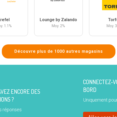
refel
Lounge by Zalando
Torf
y.
1.1
%
Moy.
2
%
Moy.
Découvre plus de 1000 autres magasins
CONNECTEZ-VO
BORD
AVEZ ENCORE DES
IONS ?
Uniquement pour
s réponses