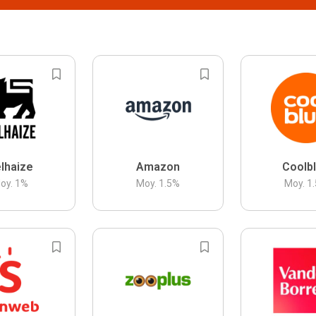
lhaize
Amazon
Coolb
oy.
1
%
Moy.
1.5
%
Moy.
1.