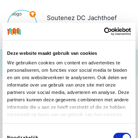
Soutenez
DC Jachthoef
Troef
€ 244
Deze website maakt gebruik van cookies
We gebruiken cookies om content en advertenties te
personaliseren, om functies voor social media te bieden
en om ons websiteverkeer te analyseren. Ook delen we
informatie over uw gebruik van onze site met onze
partners voor social media, adverteren en analyse. Deze
partners kunnen deze gegevens combineren met andere
informatie die u aan ze heeft verstrekt of die ze hebben
Lego
Rowenta
Autodoc
Vidaxl
verzameld op basis van uw gebruik van hun services.
Toestemmingsselectie
Noodzakelijk