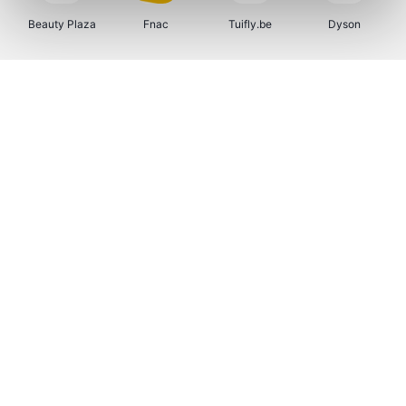
Beauty Plaza
Fnac
Tuifly.be
Dyson
Weekendesk
Sarenza
Schiesser
Interhome
Bolt Energie
Auto5
Maxi Zoo
Lufthansa
CheapTickets.be
Hunkemöller
Tempur
DeubaXXL