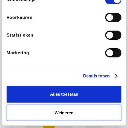
Plopsa
Hotels.com
All Accor
Brussels Airlines
Voorkeuren
Statistieken
Wondr.Care
ZEB
Disneyland Paris
EuroGifts
Marketing
Ibood
Shein
Get Your Guide
Manutan
Details tonen
Alles toestaan
YourSurprise.be
Sunparks
Maisons du Monde
Transavia
Weigeren