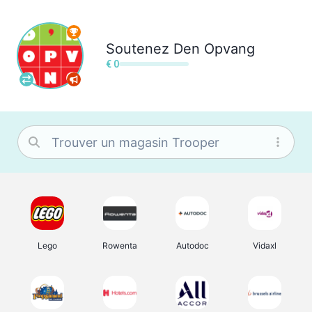
Soutenez
Den Opvang
€ 0
Lego
Rowenta
Autodoc
Vidaxl