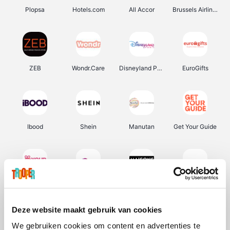
Plopsa
Hotels.com
All Accor
Brussels Airlines
ZEB
Wondr.Care
Disneyland Paris
EuroGifts
Ibood
Shein
Manutan
Get Your Guide
YourSurprise.be
Sunparks
Maisons du Monde
Transavia
Deze website maakt gebruik van cookies
We gebruiken cookies om content en advertenties te