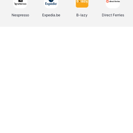
Nespresso
Expedia.be
B-lazy
Direct Ferries
Shop like you Give A Damn
Stronger
Tefal
DreamLand
Yves Rocher
Rentcars BE
CAMPER
Marie-Stella-Maris
Philips Hue
Babor
Schäfer Shop
Walibi