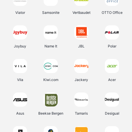
Viator
Samsonite
Vertbaudet
OTTO Office
Joybuy
Name It
JBL
Polar
Vila
Kiwi.com
Jackery
Acer
Asus
Beekse Bergen
Tamaris
Desigual