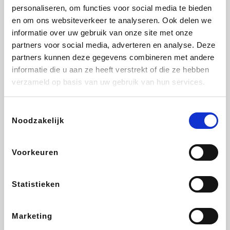
personaliseren, om functies voor social media te bieden
Fnac
Beauty Plaza
Tuifly.be
Dyson
en om ons websiteverkeer te analyseren. Ook delen we
informatie over uw gebruik van onze site met onze
partners voor social media, adverteren en analyse. Deze
partners kunnen deze gegevens combineren met andere
informatie die u aan ze heeft verstrekt of die ze hebben
Weekendesk
Sarenza
Schiesser
Interhome
verzameld op basis van uw gebruik van hun services.
Toestemmingsselectie
Noodzakelijk
Bolt Energie
Maxi Zoo
Auto5
Lufthansa
Voorkeuren
Statistieken
CheapTickets.be
Hunkemöller
Tempur
DeubaXXL
Marketing