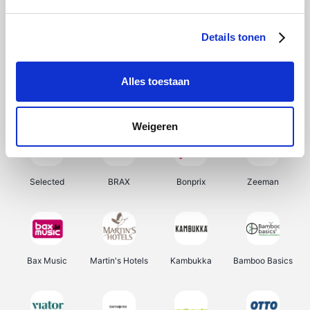
About You
Ekoi
Office-Deals
Pizzahut.be
Details tonen
Alles toestaan
Samsung
My Jewellery
Delonghi
Tennis Point
Weigeren
Selected
BRAX
Bonprix
Zeeman
Bax Music
Martin's Hotels
Kambukka
Bamboo Basics