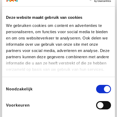
Holidaysuites.be
DreamLand
Stronger
Philips Hue
Deze website maakt gebruik van cookies
We gebruiken cookies om content en advertenties te
personaliseren, om functies voor social media te bieden
Yves Rocher
Babor
RAD
Marie-Stella-Maris
en om ons websiteverkeer te analyseren. Ook delen we
informatie over uw gebruik van onze site met onze
partners voor social media, adverteren en analyse. Deze
partners kunnen deze gegevens combineren met andere
informatie die u aan ze heeft verstrekt of die ze hebben
Schäfer Shop
Walibi
Pierre et Vacances
Newpharma
verzameld op basis van uw gebruik van hun services.
Toestemmingsselectie
Noodzakelijk
Spartoo
Plopsa Verblijven
Warredal
Pixartprinting
Voorkeuren