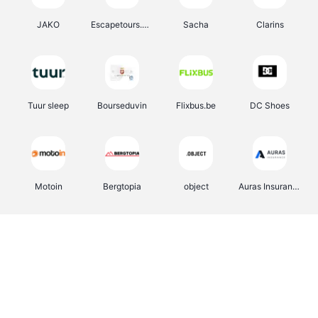
JAKO
Escapetours.com
Sacha
Clarins
Tuur sleep
Bourseduvin
Flixbus.be
DC Shoes
Motoin
Bergtopia
object
Auras Insurance
Saily
Tiqets
Bongo
Stradivarius