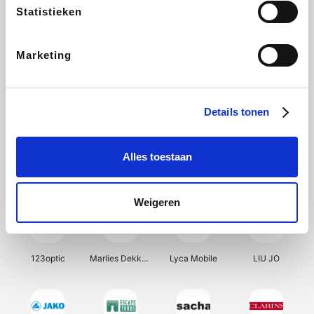
Statistieken
BBODY
Radisson Hotels
SNCF Connect
Isabel Marant
Marketing
Ici Paris XL
BergHOFF Home
Brouwland
I-run
Details tonen
Alles toestaan
Moulinex
Happy Size
Atlas & Zanzibar
Kenwood
Weigeren
123optic
Marlies Dekkers
Lyca Mobile
LIU JO