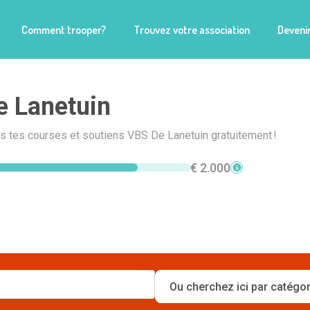
Comment trooper?
Trouvez votre association
Devenir
 Lanetuin
is tes courses et soutiens VBS De Lanetuin gratuitement !
€ 2.000