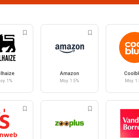
lhaize
Amazon
Coolb
oy.
1
%
Moy.
1.5
%
Moy.
1.