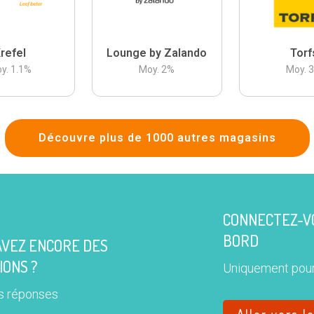
refel
Lounge by Zalando
Torf
y.
1.1
%
Moy.
2
%
Moy.
Découvre plus de 1000 autres magasins
CONNECTEZ-VO
BORD
AVEZ ENCORE DES
IONS ?
Uniquement pour
s réponses