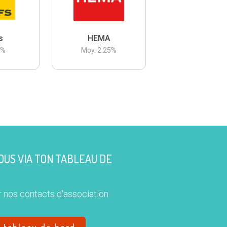
s
HEMA
3
%
Moy.
2.25
%
US VIA TON TABLEAU DE
 nos contacts d'association