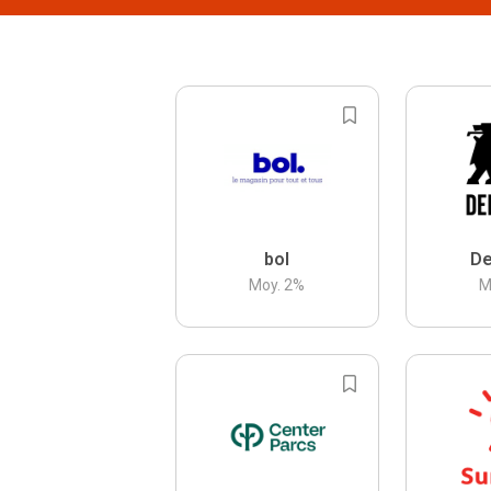
bol
De
Moy.
2
%
M