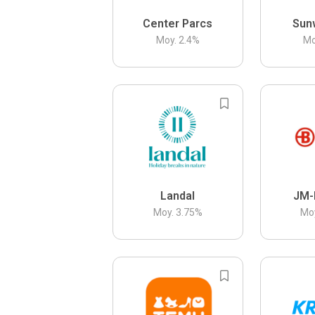
Center Parcs
Sun
Moy.
2.4
%
Mo
Landal
JM-
Moy.
3.75
%
Mo