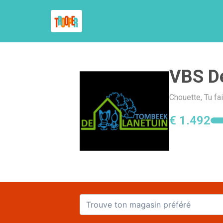
VBS De
Chouette, Tu fa
€ 1.492