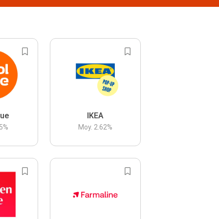
lue
IKEA
5
%
Moy.
2.62
%