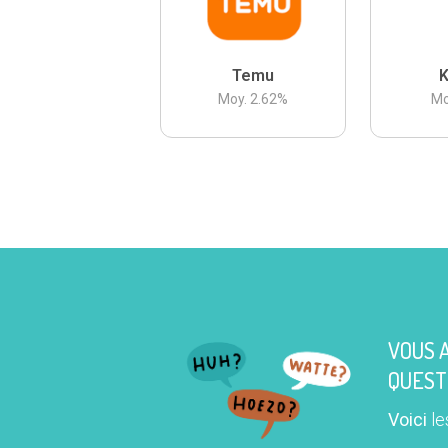
Temu
K
Moy.
2.62
%
Mo
VOUS 
QUEST
Voici
le