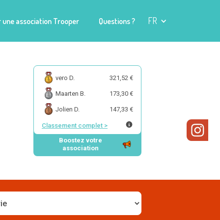
FR
 une association Trooper
Questions ?
vero D.
321,52 €
Maarten B.
173,30 €
Jolien D.
147,33 €
Classement complet
>
Boostez votre
association