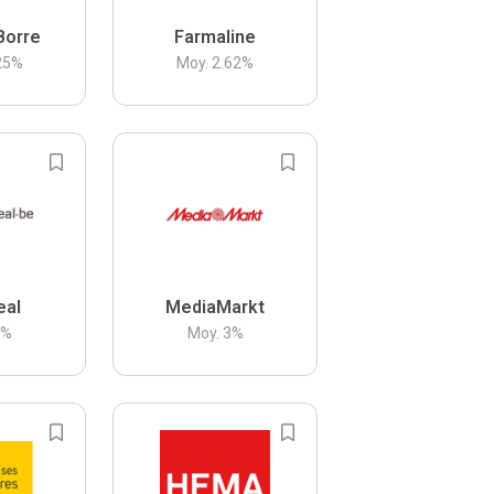
Borre
Farmaline
25
%
Moy.
2.62
%
eal
MediaMarkt
3
%
Moy.
3
%