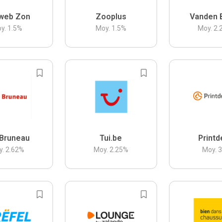
web Zon
Zooplus
Vanden 
y.
1.5
%
Moy.
1.5
%
Moy.
2.
Bruneau
Tui.be
Printd
y.
2.62
%
Moy.
2.25
%
Moy.