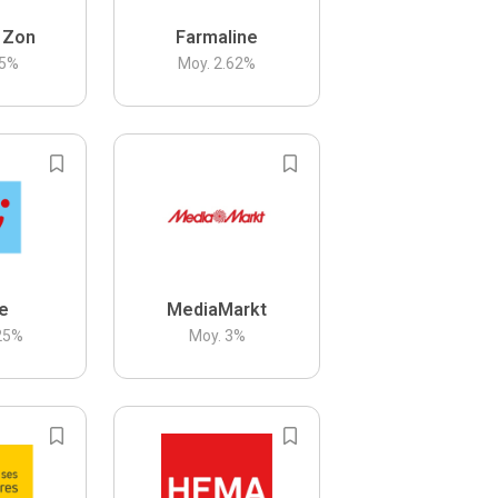
 Zon
Farmaline
5
%
Moy.
2.62
%
be
MediaMarkt
25
%
Moy.
3
%