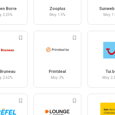
en Borre
Zooplus
Sunweb
y.
2.25
%
Moy.
1.5
%
Moy.
1.
Bruneau
Printdeal
Tui.
y.
2.62
%
Moy.
3
%
Moy.
2.