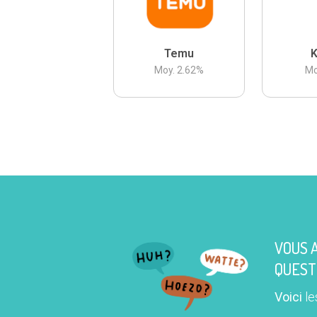
Temu
K
Moy.
2.62
%
Mo
VOUS 
QUEST
Voici
le