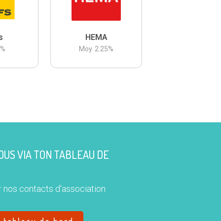
s
HEMA
3
%
Moy.
2.25
%
US VIA TON TABLEAU DE
 nos contacts d'association