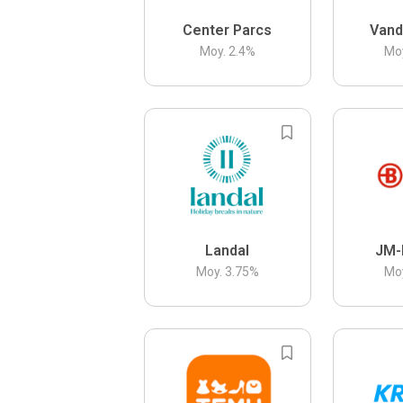
Center Parcs
Vand
Moy.
2.4
%
Mo
Landal
JM-
Moy.
3.75
%
Mo