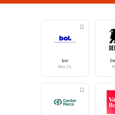
bol
De
Moy.
2
%
M