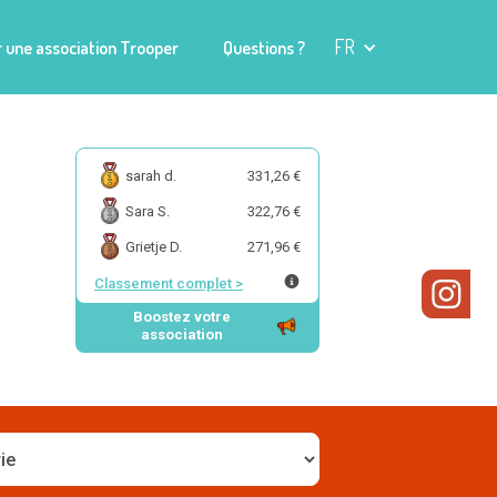
FR
 une association Trooper
Questions ?
sarah d.
331,26 €
Sara S.
322,76 €
Grietje D.
271,96 €
Classement complet
>
Boostez votre
association