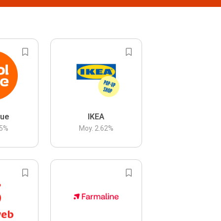
lue
IKEA
5
%
Moy.
2.62
%