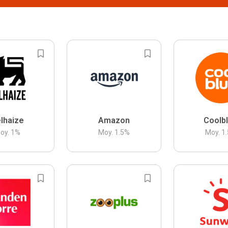
lhaize
Amazon
Coolb
oy.
1
%
Moy.
1.5
%
Moy.
1.