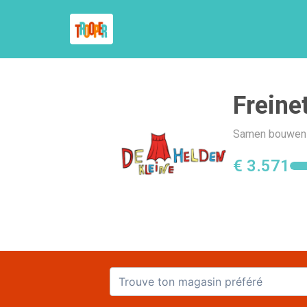
Freine
Samen bouwen w
€ 3.571