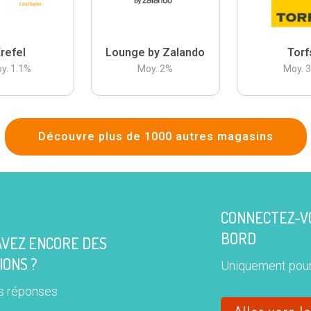
refel
Lounge by Zalando
Torf
y.
1.1
%
Moy.
2
%
Moy.
Découvre plus de 1000 autres magasins
CONNECTEZ-VO
BORD
AVEZ ENCORE DES
IONS ?
Uniquement pour
s réponses