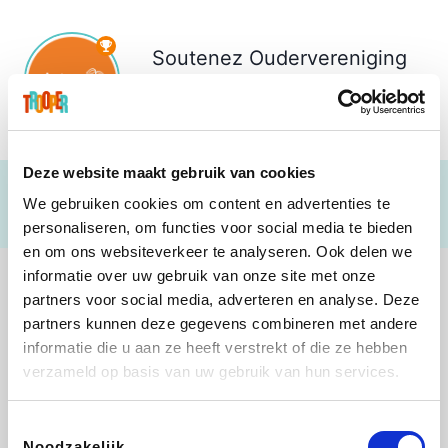
Soutenez
Oudervereniging
De Kiem Ruiselede
€ 236
Deze website maakt gebruik van cookies
We gebruiken cookies om content en advertenties te
personaliseren, om functies voor social media te bieden
en om ons websiteverkeer te analyseren. Ook delen we
informatie over uw gebruik van onze site met onze
partners voor social media, adverteren en analyse. Deze
partners kunnen deze gegevens combineren met andere
informatie die u aan ze heeft verstrekt of die ze hebben
Shop like you Give A Damn
Stronger
Tefal
DreamLand
verzameld op basis van uw gebruik van hun services.
Toestemmingsselectie
Noodzakelijk