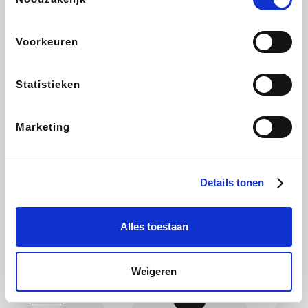
Yves Rocher
Rentcars BE
CAMPER
Marie-Stella-Maris
Voorkeuren
Statistieken
Philips Hue
Babor
Schäfer Shop
Walibi
Marketing
Pierre et Vacances
RAD
Spartoo
Plopsa Verblijven
Details tonen
Alles toestaan
Pixartprinting
BBODY
Holidaysuites.be
Radisson Hotels
Weigeren