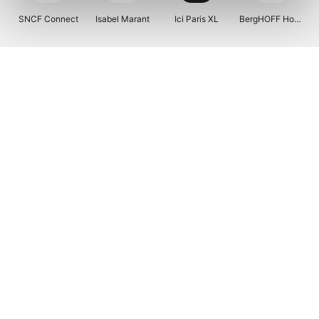
SNCF Connect
Isabel Marant
Ici Paris XL
BergHOFF Home
Kenwood
Brouwland
I-run
Moulinex
Happy Size
Atlas & Zanzibar
Visiondirect
123optic
Warredal
Marlies Dekkers
Lyca Mobile
Tiqets