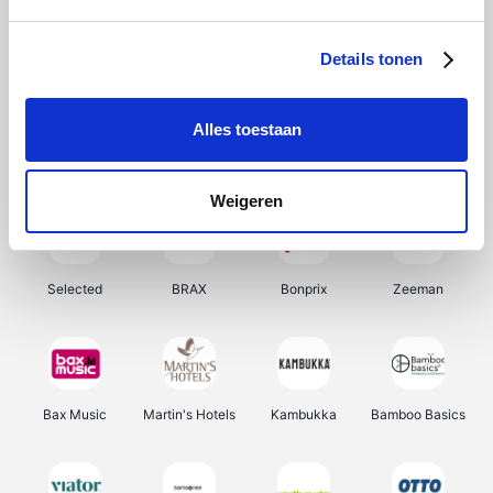
About You
Ekoi
Office-Deals
Pizzahut.be
Details tonen
Alles toestaan
Samsung
My Jewellery
Delonghi
Tennis Point
Weigeren
Selected
BRAX
Bonprix
Zeeman
Bax Music
Martin's Hotels
Kambukka
Bamboo Basics