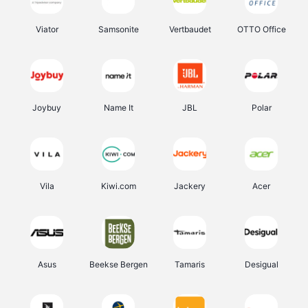
Viator
Samsonite
Vertbaudet
OTTO Office
Joybuy
Name It
JBL
Polar
Vila
Kiwi.com
Jackery
Acer
Asus
Beekse Bergen
Tamaris
Desigual