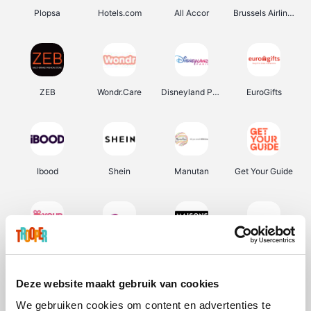
Plopsa
Hotels.com
All Accor
Brussels Airlines
ZEB
Wondr.Care
Disneyland Paris
EuroGifts
Ibood
Shein
Manutan
Get Your Guide
YourSurprise.be
Sunparks
Maisons du Monde
Transavia
Deze website maakt gebruik van cookies
We gebruiken cookies om content en advertenties te