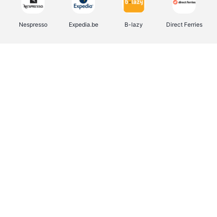
Nespresso
Expedia.be
B-lazy
Direct Ferries
Shop like you Give A Damn
Stronger
Tefal
DreamLand
Yves Rocher
Rentcars BE
CAMPER
Marie-Stella-Maris
Philips Hue
Babor
Schäfer Shop
Walibi