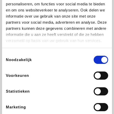
personaliseren, om functies voor social media te bieden
Fnac
Beauty Plaza
Tuifly.be
Dyson
en om ons websiteverkeer te analyseren. Ook delen we
informatie over uw gebruik van onze site met onze
partners voor social media, adverteren en analyse. Deze
partners kunnen deze gegevens combineren met andere
informatie die u aan ze heeft verstrekt of die ze hebben
Weekendesk
Sarenza
Schiesser
Interhome
verzameld op basis van uw gebruik van hun services.
Toestemmingsselectie
Noodzakelijk
Bolt Energie
Maxi Zoo
Auto5
Lufthansa
Voorkeuren
Statistieken
CheapTickets.be
Hunkemöller
Tempur
DeubaXXL
Marketing