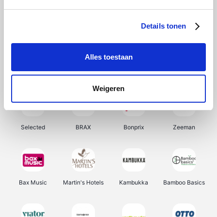
About You
Ekoi
Office-Deals
Pizzahut.be
Details tonen
Alles toestaan
Samsung
My Jewellery
Delonghi
Tennis Point
Weigeren
Selected
BRAX
Bonprix
Zeeman
Bax Music
Martin's Hotels
Kambukka
Bamboo Basics