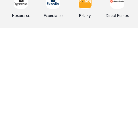
Nespresso
Expedia.be
B-lazy
Direct Ferries
Shop like you Give A Damn
Stronger
Tefal
DreamLand
Yves Rocher
Rentcars BE
CAMPER
Marie-Stella-Maris
Philips Hue
Babor
Schäfer Shop
Walibi