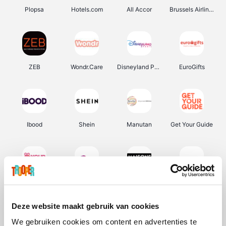
Plopsa
Hotels.com
All Accor
Brussels Airlines
ZEB
Wondr.Care
Disneyland Paris
EuroGifts
Ibood
Shein
Manutan
Get Your Guide
YourSurprise.be
Sunparks
Maisons du Monde
Transavia
Deze website maakt gebruik van cookies
We gebruiken cookies om content en advertenties te