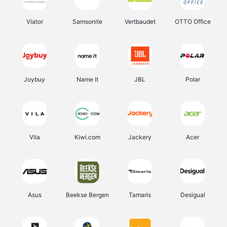
Viator
Samsonite
Vertbaudet
OTTO Office
Joybuy
Name It
JBL
Polar
Vila
Kiwi.com
Jackery
Acer
Asus
Beekse Bergen
Tamaris
Desigual