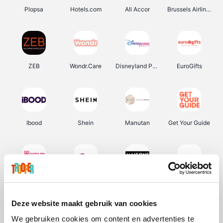
Plopsa
Hotels.com
All Accor
Brussels Airlines
ZEB
Wondr.Care
Disneyland Paris
EuroGifts
Ibood
Shein
Manutan
Get Your Guide
YourSurprise.be
Sunparks
Maisons du Monde
Transavia
Deze website maakt gebruik van cookies
We gebruiken cookies om content en advertenties te