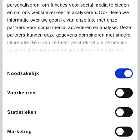
personaliseren, om functies voor social media te bieden
Fnac
Beauty Plaza
Tuifly.be
Dyson
en om ons websiteverkeer te analyseren. Ook delen we
informatie over uw gebruik van onze site met onze
partners voor social media, adverteren en analyse. Deze
partners kunnen deze gegevens combineren met andere
informatie die u aan ze heeft verstrekt of die ze hebben
Weekendesk
Sarenza
Schiesser
Interhome
verzameld op basis van uw gebruik van hun services.
Toestemmingsselectie
Noodzakelijk
Bolt Energie
Maxi Zoo
Auto5
Lufthansa
Voorkeuren
Statistieken
CheapTickets.be
Hunkemöller
Tempur
DeubaXXL
Marketing