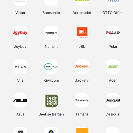
Viator
Samsonite
Vertbaudet
OTTO Office
Joybuy
Name It
JBL
Polar
Vila
Kiwi.com
Jackery
Acer
Asus
Beekse Bergen
Tamaris
Desigual