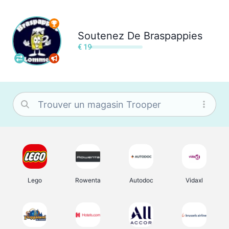
Soutenez
De Braspappies
€ 19
Lego
Rowenta
Autodoc
Vidaxl