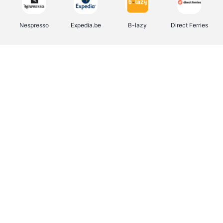
Nespresso
Expedia.be
B-lazy
Direct Ferries
Shop like you Give A Damn
Stronger
Tefal
DreamLand
Yves Rocher
Rentcars BE
CAMPER
Marie-Stella-Maris
Philips Hue
Babor
Schäfer Shop
Walibi