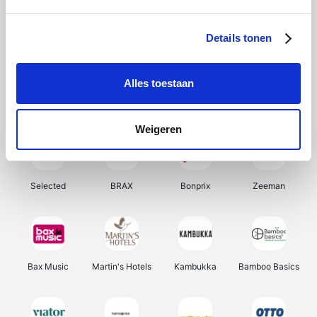
About You
Ekoi
Office-Deals
Pizzahut.be
Details tonen
Alles toestaan
Samsung
My Jewellery
Delonghi
Tennis Point
Weigeren
Selected
BRAX
Bonprix
Zeeman
Bax Music
Martin's Hotels
Kambukka
Bamboo Basics