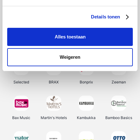
About You
Ekoi
Office-Deals
Pizzahut.be
Details tonen
Alles toestaan
Samsung
My Jewellery
Delonghi
Tennis Point
Weigeren
Selected
BRAX
Bonprix
Zeeman
Bax Music
Martin's Hotels
Kambukka
Bamboo Basics