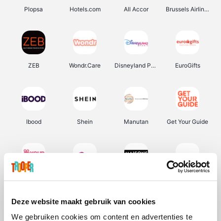
Plopsa
Hotels.com
All Accor
Brussels Airlines
ZEB
Wondr.Care
Disneyland Paris
EuroGifts
Ibood
Shein
Manutan
Get Your Guide
YourSurprise.be
Sunparks
Maisons du Monde
Transavia
Deze website maakt gebruik van cookies
We gebruiken cookies om content en advertenties te