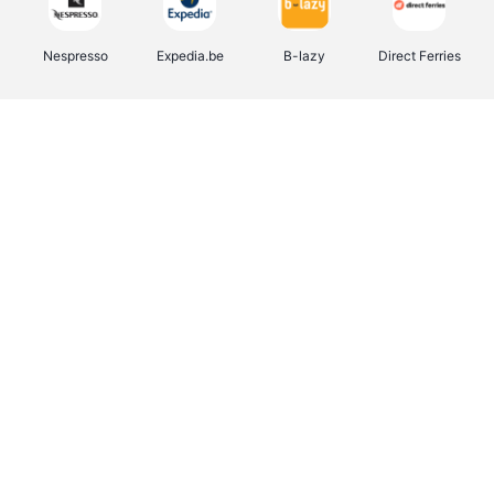
Nespresso
Expedia.be
B-lazy
Direct Ferries
Shop like you Give A Damn
Stronger
Tefal
DreamLand
Yves Rocher
Rentcars BE
CAMPER
Marie-Stella-Maris
Philips Hue
Babor
Schäfer Shop
Walibi