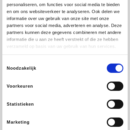
personaliseren, om functies voor social media te bieden
Fnac
Beauty Plaza
Tuifly.be
Dyson
en om ons websiteverkeer te analyseren. Ook delen we
informatie over uw gebruik van onze site met onze
partners voor social media, adverteren en analyse. Deze
partners kunnen deze gegevens combineren met andere
informatie die u aan ze heeft verstrekt of die ze hebben
Weekendesk
Sarenza
Schiesser
Interhome
verzameld op basis van uw gebruik van hun services.
Toestemmingsselectie
Noodzakelijk
Bolt Energie
Maxi Zoo
Auto5
Lufthansa
Voorkeuren
Statistieken
CheapTickets.be
Hunkemöller
Tempur
DeubaXXL
Marketing