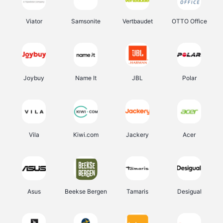
Viator
Samsonite
Vertbaudet
OTTO Office
Joybuy
Name It
JBL
Polar
Vila
Kiwi.com
Jackery
Acer
Asus
Beekse Bergen
Tamaris
Desigual