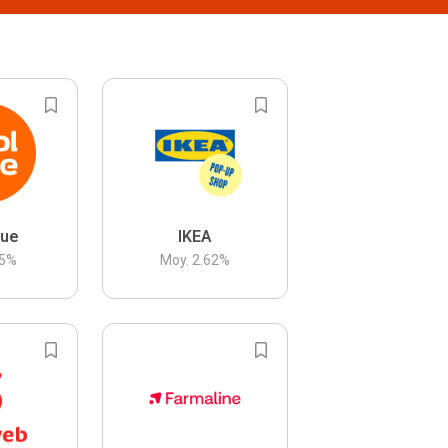
lue
IKEA
5
%
Moy.
2.62
%