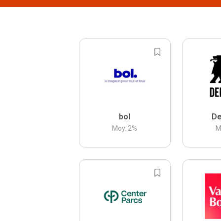
bol
De
Moy.
2
%
M