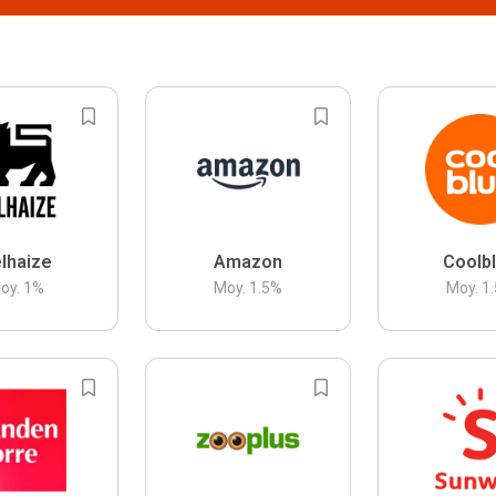
lhaize
Amazon
Coolb
oy.
1
%
Moy.
1.5
%
Moy.
1.