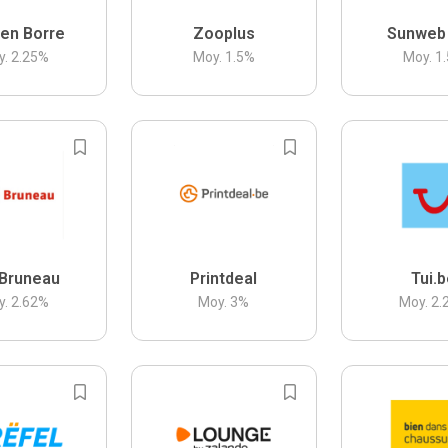
en Borre
Zooplus
Sunweb
y.
2.25
%
Moy.
1.5
%
Moy.
1.
Bruneau
Printdeal
Tui.
y.
2.62
%
Moy.
3
%
Moy.
2.