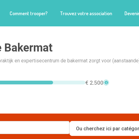
Comment trooper?
Trouvez votre association
Devenir
e Bakermat
aktijk en expertisecentrum de bakermat zorgt voor (aanstaand
€ 2.500