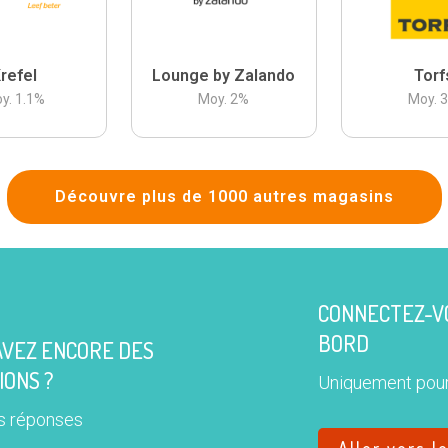
refel
Lounge by Zalando
Torf
y.
1.1
%
Moy.
2
%
Moy.
Découvre plus de 1000 autres magasins
CONNECTEZ-VO
BORD
AVEZ ENCORE DES
IONS ?
Uniquement pour
s réponses