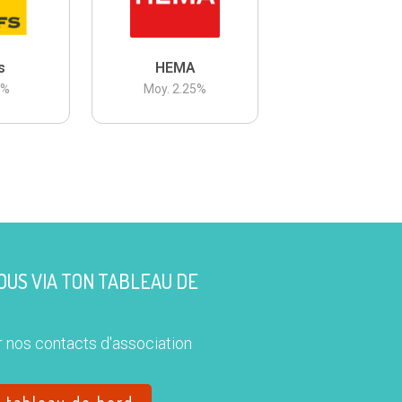
s
HEMA
3
%
Moy.
2.25
%
US VIA TON TABLEAU DE
 nos contacts d'association