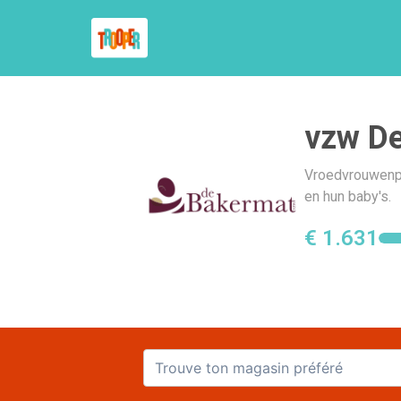
vzw D
Vroedvrouwenpr
en hun baby's.
€ 1.631