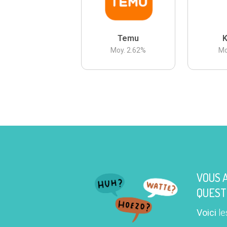
Temu
K
Moy.
2.62
%
Mo
VOUS 
QUEST
Voici
le