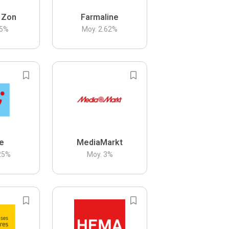
 Zon
Farmaline
5
%
Moy.
2.62
%
be
MediaMarkt
25
%
Moy.
3
%