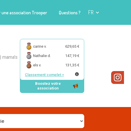
FR
 une association Trooper
Questions ?
carine v.
629,65 €
Nathalie d.
147,19 €
e) mama's
els v.
131,35 €
Classement complet
>
Boostez votre
association