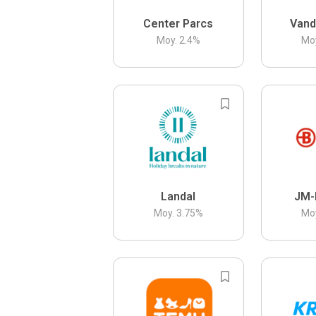
Center Parcs
Vand
Moy.
2.4
%
Mo
Landal
JM-
Moy.
3.75
%
Mo