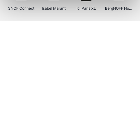
SNCF Connect
Isabel Marant
Ici Paris XL
BergHOFF Home
Kenwood
Brouwland
I-run
Moulinex
Happy Size
Atlas & Zanzibar
Visiondirect
123optic
Warredal
Marlies Dekkers
Lyca Mobile
Tiqets