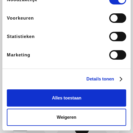
Yves Rocher
Rentcars BE
CAMPER
Marie-Stella-Maris
Voorkeuren
Statistieken
Philips Hue
Babor
Schäfer Shop
Walibi
Marketing
Pierre et Vacances
RAD
Spartoo
Plopsa Verblijven
Details tonen
Alles toestaan
Pixartprinting
BBODY
Holidaysuites.be
Radisson Hotels
Weigeren