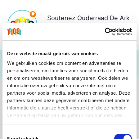
Soutenez
Ouderraad De Ark
Middelburg
€ 4.429
Deze website maakt gebruik van cookies
We gebruiken cookies om content en advertenties te
personaliseren, om functies voor social media te bieden
en om ons websiteverkeer te analyseren. Ook delen we
informatie over uw gebruik van onze site met onze
partners voor social media, adverteren en analyse. Deze
partners kunnen deze gegevens combineren met andere
informatie die u aan ze heeft verstrekt of die ze hebben
Shop like you Give A Damn
Stronger
Tefal
DreamLand
verzameld op basis van uw gebruik van hun services.
Toestemmingsselectie
Noodzakelijk