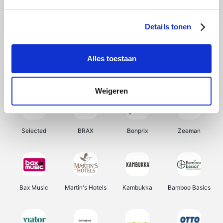
About You
Ekoi
Office-Deals
Pizzahut.be
Details tonen
Alles toestaan
Samsung
My Jewellery
Delonghi
Tennis Point
Weigeren
Selected
BRAX
Bonprix
Zeeman
Bax Music
Martin's Hotels
Kambukka
Bamboo Basics