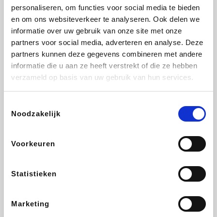
personaliseren, om functies voor social media te bieden
Fnac
Beauty Plaza
Tuifly.be
Dyson
en om ons websiteverkeer te analyseren. Ook delen we
informatie over uw gebruik van onze site met onze
partners voor social media, adverteren en analyse. Deze
partners kunnen deze gegevens combineren met andere
informatie die u aan ze heeft verstrekt of die ze hebben
Weekendesk
Sarenza
Schiesser
Interhome
verzameld op basis van uw gebruik van hun services.
Toestemmingsselectie
Noodzakelijk
Bolt Energie
Maxi Zoo
Auto5
Lufthansa
Voorkeuren
Statistieken
CheapTickets.be
Hunkemöller
Tempur
DeubaXXL
Marketing