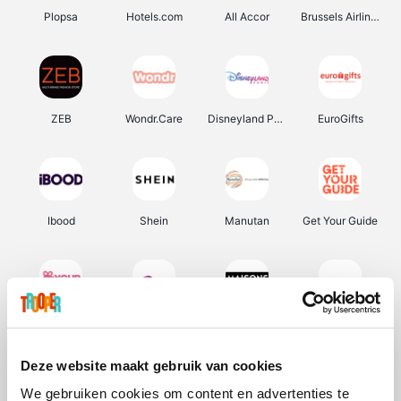
Plopsa
Hotels.com
All Accor
Brussels Airlines
ZEB
Wondr.Care
Disneyland Paris
EuroGifts
Ibood
Shein
Manutan
Get Your Guide
YourSurprise.be
Sunparks
Maisons du Monde
Transavia
Deze website maakt gebruik van cookies
We gebruiken cookies om content en advertenties te