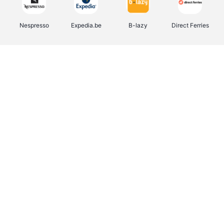
Nespresso
Expedia.be
B-lazy
Direct Ferries
Shop like you Give A Damn
Stronger
Tefal
DreamLand
Yves Rocher
Rentcars BE
CAMPER
Marie-Stella-Maris
Philips Hue
Babor
Schäfer Shop
Walibi