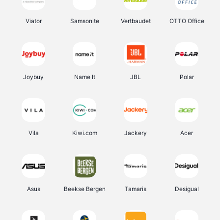
Viator
Samsonite
Vertbaudet
OTTO Office
Joybuy
Name It
JBL
Polar
Vila
Kiwi.com
Jackery
Acer
Asus
Beekse Bergen
Tamaris
Desigual