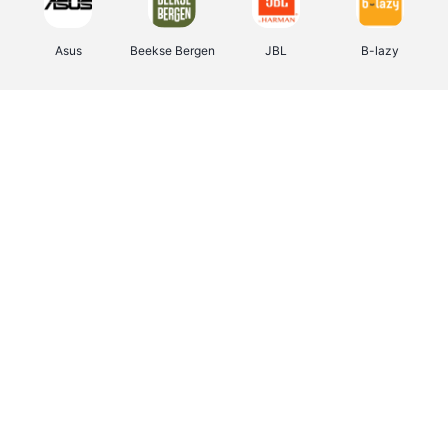
Asus
Beekse Bergen
JBL
B-lazy
Direct Ferries
Tefal
Rentcars BE
CAMPER
Holidaysuites.be
DreamLand
Stronger
Philips Hue
Yves Rocher
Babor
RAD
Marie-Stella-Maris