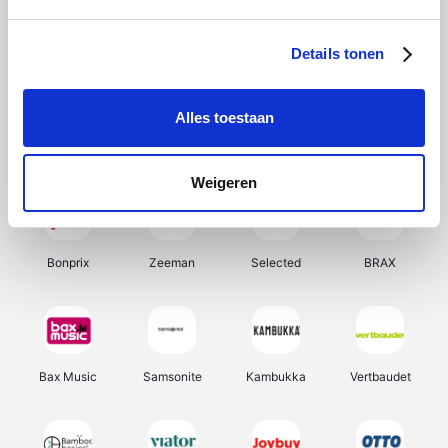
Hunkemöller
Office-Deals
Pizzahut.be
Weekendesk
Details tonen
Alles toestaan
My Jewellery
Tennis Point
Samsung
Delonghi
Weigeren
Bonprix
Zeeman
Selected
BRAX
Bax Music
Samsonite
Kambukka
Vertbaudet