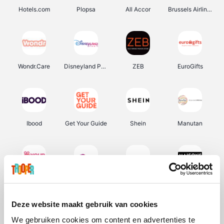
Hotels.com
Plopsa
All Accor
Brussels Airlines
Wondr.Care
Disneyland Paris
ZEB
EuroGifts
Ibood
Get Your Guide
Shein
Manutan
YourSurprise.be
Sunparks
Transavia
Maisons du Monde
Deze website maakt gebruik van cookies
We gebruiken cookies om content en advertenties te