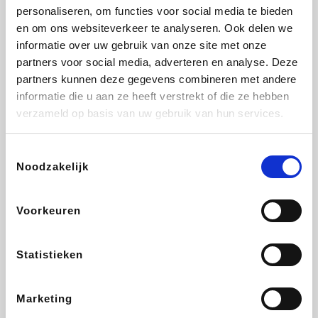
personaliseren, om functies voor social media te bieden
Beauty Plaza
Tuifly.be
Fnac
Dyson
en om ons websiteverkeer te analyseren. Ook delen we
informatie over uw gebruik van onze site met onze
partners voor social media, adverteren en analyse. Deze
partners kunnen deze gegevens combineren met andere
informatie die u aan ze heeft verstrekt of die ze hebben
Sarenza
Interhome
Schiesser
Bolt Energie
verzameld op basis van uw gebruik van hun services.
Toestemmingsselectie
Noodzakelijk
Auto5
Maxi Zoo
Lufthansa
DeubaXXL
Voorkeuren
Statistieken
Ekoi
CheapTickets.be
Tempur
About You
Marketing