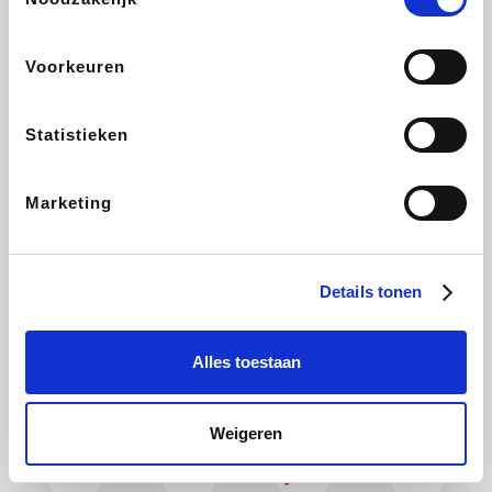
Maxi Zoo
Bolt Energie
Auto5
Lufthansa
Voorkeuren
Statistieken
CheapTickets.be
Tempur
Hunkemöller
DeubaXXL
Marketing
About You
Ekoi
Office-Deals
Pizzahut.be
Details tonen
Alles toestaan
Samsung
My Jewellery
Delonghi
Tennis Point
Weigeren