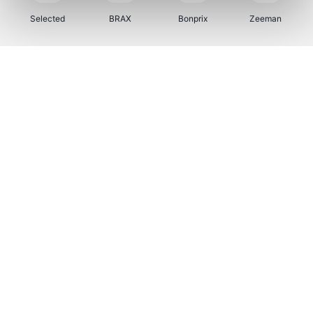
Selected
BRAX
Bonprix
Zeeman
Bax Music
Martin's Hotels
Kambukka
Vertbaudet
Bamboo Basics
Viator
Samsonite
Joybuy
OTTO Office
Name It
JBL
Vila