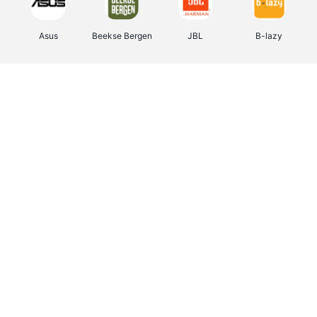
Asus
Beekse Bergen
JBL
B-lazy
Direct Ferries
Tefal
Rentcars BE
CAMPER
Holidaysuites.be
DreamLand
Stronger
Philips Hue
Yves Rocher
Babor
RAD
Marie-Stella-Maris