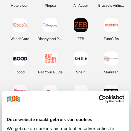
Hotels.com
Plopsa
All Accor
Brussels Airlines
Wondr.Care
Disneyland Paris
ZEB
EuroGifts
Ibood
Get Your Guide
Shein
Manutan
YourSurprise.be
Sunparks
Transavia
Maisons du Monde
Deze website maakt gebruik van cookies
We gebruiken cookies om content en advertenties te