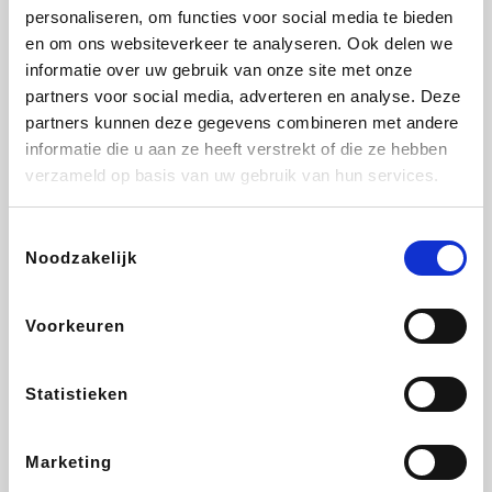
personaliseren, om functies voor social media te bieden
Beauty Plaza
Tuifly.be
Fnac
Dyson
en om ons websiteverkeer te analyseren. Ook delen we
informatie over uw gebruik van onze site met onze
partners voor social media, adverteren en analyse. Deze
partners kunnen deze gegevens combineren met andere
informatie die u aan ze heeft verstrekt of die ze hebben
Sarenza
Interhome
Schiesser
Bolt Energie
verzameld op basis van uw gebruik van hun services.
Toestemmingsselectie
Noodzakelijk
Auto5
Maxi Zoo
Lufthansa
DeubaXXL
Voorkeuren
Statistieken
Ekoi
CheapTickets.be
Tempur
About You
Marketing