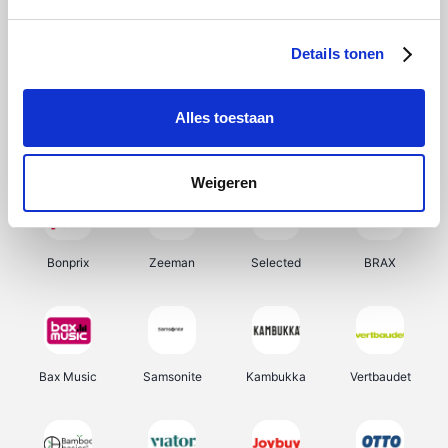
Hunkemöller
Office-Deals
Pizzahut.be
Weekendesk
Details tonen
Alles toestaan
My Jewellery
Tennis Point
Samsung
Delonghi
Weigeren
Bonprix
Zeeman
Selected
BRAX
Bax Music
Samsonite
Kambukka
Vertbaudet