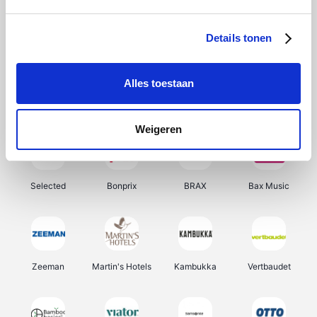
About You
Ekoi
Office-Deals
Pizzahut.be
Details tonen
Alles toestaan
Samsung
Delonghi
Tennis Point
My Jewellery
Weigeren
Selected
Bonprix
BRAX
Bax Music
Zeeman
Martin's Hotels
Kambukka
Vertbaudet