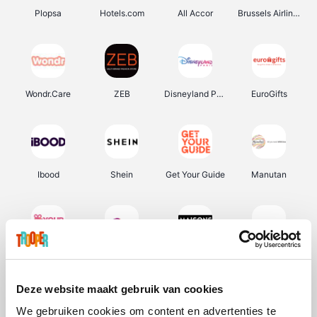
Plopsa
Hotels.com
All Accor
Brussels Airlines
Wondr.Care
ZEB
Disneyland Paris
EuroGifts
Ibood
Shein
Get Your Guide
Manutan
YourSurprise.be
Sunparks
Maisons du Monde
Transavia
Deze website maakt gebruik van cookies
We gebruiken cookies om content en advertenties te