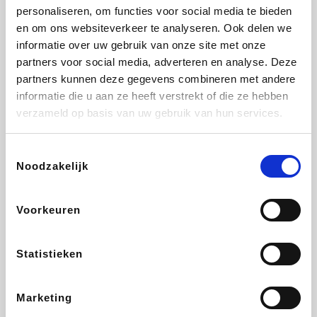
personaliseren, om functies voor social media te bieden
Beauty Plaza
Fnac
Tuifly.be
Dyson
en om ons websiteverkeer te analyseren. Ook delen we
informatie over uw gebruik van onze site met onze
partners voor social media, adverteren en analyse. Deze
partners kunnen deze gegevens combineren met andere
informatie die u aan ze heeft verstrekt of die ze hebben
Weekendesk
Sarenza
Schiesser
Interhome
verzameld op basis van uw gebruik van hun services.
Toestemmingsselectie
Noodzakelijk
Bolt Energie
Auto5
Maxi Zoo
Lufthansa
Voorkeuren
Statistieken
CheapTickets.be
Hunkemöller
Tempur
DeubaXXL
Marketing