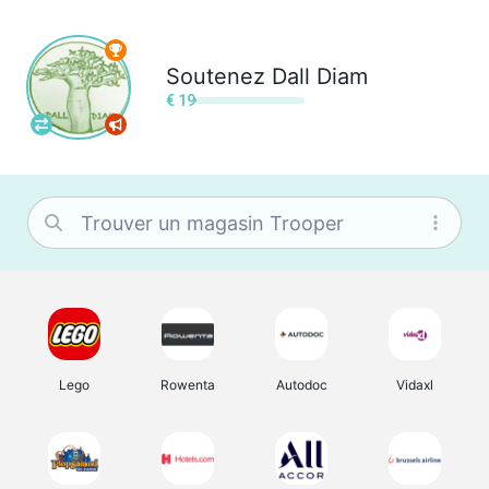
Soutenez
Dall Diam
€ 19
Lego
Rowenta
Autodoc
Vidaxl