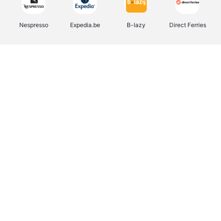
Nespresso
Expedia.be
B-lazy
Direct Ferries
Shop like you Give A Damn
Tefal
Rentcars BE
DreamLand
CAMPER
Yves Rocher
Stronger
Philips Hue
Babor
RAD
Schäfer Shop
Marie-Stella-Maris