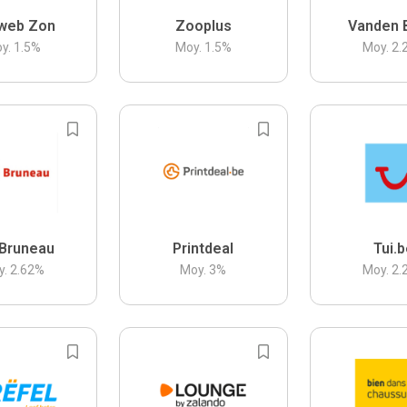
web Zon
Zooplus
Vanden 
y.
1.5
%
Moy.
1.5
%
Moy.
2.
Bruneau
Printdeal
Tui.
y.
2.62
%
Moy.
3
%
Moy.
2.