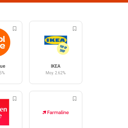
lue
IKEA
5
%
Moy.
2.62
%