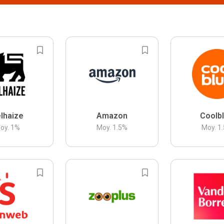
lhaize
Amazon
Coolb
oy.
1
%
Moy.
1.5
%
Moy.
1.