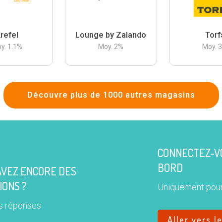
refel
Lounge by Zalando
Torf
y.
1.1
%
Moy.
2
%
Moy.
Découvre plus de 1000 autres magasins
CONNECTEZ-VO
BORD
AVEZ ENCORE DES
IONS ?
Uniquement pour
s réponses
Aller vers l