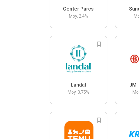
Center Parcs
Sun
Moy.
2.4
%
Mo
Landal
JM-
Moy.
3.75
%
Mo