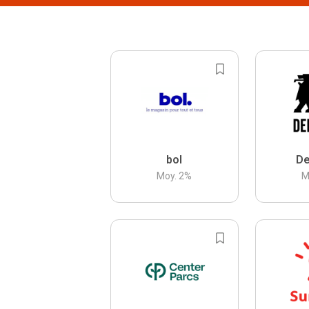
bol
De
Moy.
2
%
M