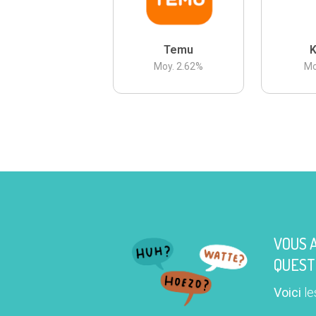
Temu
K
Moy.
2.62
%
Mo
VOUS 
QUEST
Voici
le