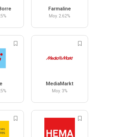
Borre
Farmaline
25
%
Moy.
2.62
%
be
MediaMarkt
25
%
Moy.
3
%