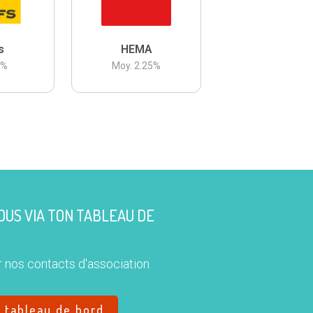
s
HEMA
3
%
Moy.
2.25
%
US VIA TON TABLEAU DE
 nos contacts d'association
e tableau de bord