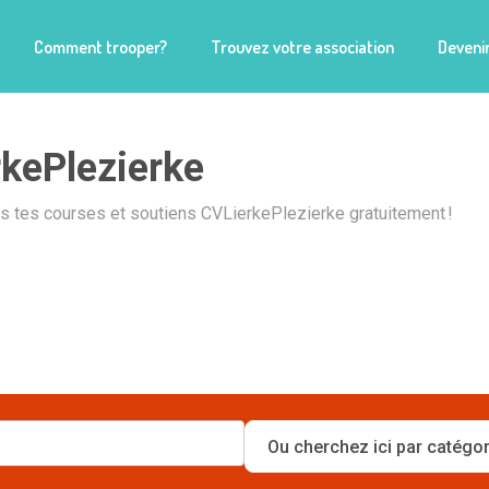
Comment trooper?
Trouvez votre association
Devenir
kePlezierke
is tes courses et soutiens CVLierkePlezierke gratuitement !