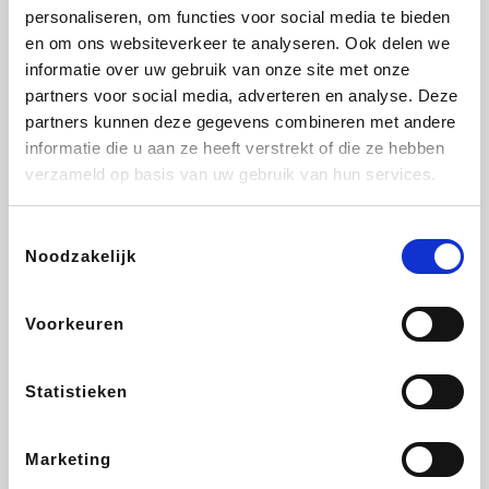
personaliseren, om functies voor social media te bieden
Beauty Plaza
Fnac
Tuifly.be
Dyson
en om ons websiteverkeer te analyseren. Ook delen we
informatie over uw gebruik van onze site met onze
partners voor social media, adverteren en analyse. Deze
partners kunnen deze gegevens combineren met andere
informatie die u aan ze heeft verstrekt of die ze hebben
Weekendesk
Sarenza
Schiesser
Interhome
verzameld op basis van uw gebruik van hun services.
Toestemmingsselectie
Noodzakelijk
Bolt Energie
Auto5
Maxi Zoo
Lufthansa
Voorkeuren
Statistieken
CheapTickets.be
Hunkemöller
Tempur
DeubaXXL
Marketing