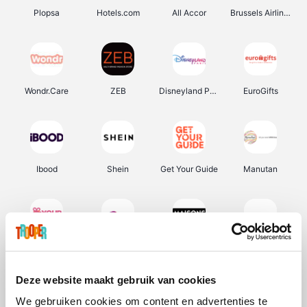
Plopsa
Hotels.com
All Accor
Brussels Airlines
Wondr.Care
ZEB
Disneyland Paris
EuroGifts
Ibood
Shein
Get Your Guide
Manutan
YourSurprise.be
Sunparks
Maisons du Monde
Transavia
Deze website maakt gebruik van cookies
We gebruiken cookies om content en advertenties te