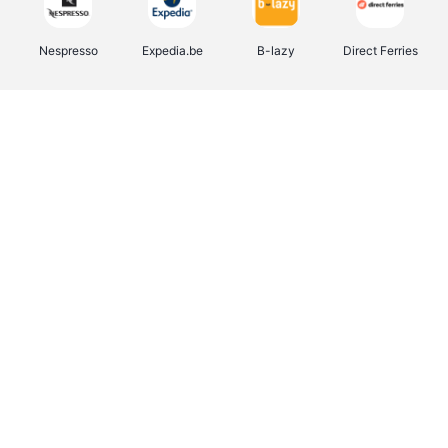
Nespresso
Expedia.be
B-lazy
Direct Ferries
Shop like you Give A Damn
Tefal
Rentcars BE
DreamLand
CAMPER
Yves Rocher
Stronger
Philips Hue
Babor
RAD
Schäfer Shop
Marie-Stella-Maris