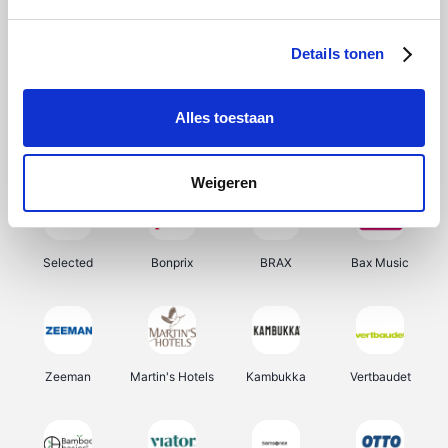
About You
Ekoi
Office-Deals
Pizzahut.be
Details tonen
Alles toestaan
Samsung
Delonghi
Tennis Point
My Jewellery
Weigeren
Selected
Bonprix
BRAX
Bax Music
Zeeman
Martin's Hotels
Kambukka
Vertbaudet