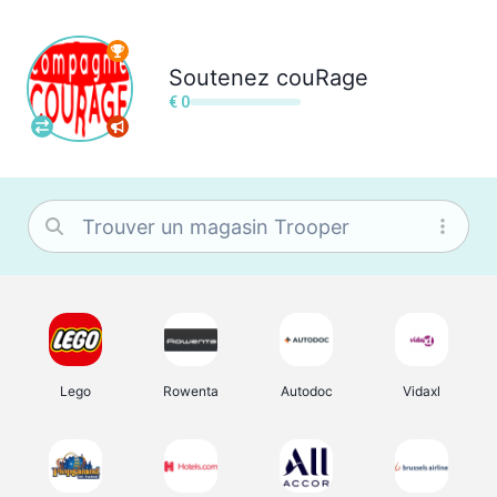
Soutenez
couRage
€ 0
Lego
Rowenta
Autodoc
Vidaxl