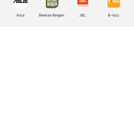
Asus
Beekse Bergen
JBL
B-lazy
Direct Ferries
Tefal
Rentcars BE
CAMPER
Holidaysuites.be
DreamLand
Stronger
Philips Hue
Yves Rocher
Babor
RAD
Marie-Stella-Maris