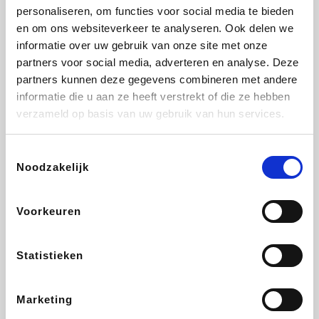
personaliseren, om functies voor social media te bieden
Beauty Plaza
Tuifly.be
Fnac
Dyson
en om ons websiteverkeer te analyseren. Ook delen we
informatie over uw gebruik van onze site met onze
partners voor social media, adverteren en analyse. Deze
partners kunnen deze gegevens combineren met andere
informatie die u aan ze heeft verstrekt of die ze hebben
Sarenza
Interhome
Schiesser
Bolt Energie
verzameld op basis van uw gebruik van hun services.
Toestemmingsselectie
Noodzakelijk
Auto5
Maxi Zoo
Lufthansa
DeubaXXL
Voorkeuren
Statistieken
Ekoi
CheapTickets.be
Tempur
About You
Marketing