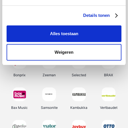
Hunkemöller
Office-Deals
Pizzahut.be
Weekendesk
Details tonen
Alles toestaan
My Jewellery
Tennis Point
Samsung
Delonghi
Weigeren
Bonprix
Zeeman
Selected
BRAX
Bax Music
Samsonite
Kambukka
Vertbaudet