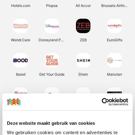
Hotels.com
Plopsa
All Accor
Brussels Airlines
Wondr.Care
Disneyland Paris
ZEB
EuroGifts
Ibood
Get Your Guide
Shein
Manutan
YourSurprise.be
Sunparks
Transavia
Maisons du Monde
Deze website maakt gebruik van cookies
We gebruiken cookies om content en advertenties te