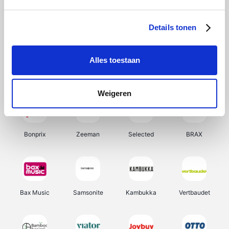
Hunkemöller
Office-Deals
Pizzahut.be
Weekendesk
Details tonen
Alles toestaan
My Jewellery
Tennis Point
Samsung
Delonghi
Weigeren
Bonprix
Zeeman
Selected
BRAX
Bax Music
Samsonite
Kambukka
Vertbaudet