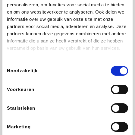
personaliseren, om functies voor social media te bieden
Beauty Plaza
Tuifly.be
Fnac
Dyson
en om ons websiteverkeer te analyseren. Ook delen we
informatie over uw gebruik van onze site met onze
partners voor social media, adverteren en analyse. Deze
partners kunnen deze gegevens combineren met andere
informatie die u aan ze heeft verstrekt of die ze hebben
Sarenza
Interhome
Schiesser
Bolt Energie
verzameld op basis van uw gebruik van hun services.
Toestemmingsselectie
Noodzakelijk
Auto5
Maxi Zoo
Lufthansa
DeubaXXL
Voorkeuren
Statistieken
Ekoi
CheapTickets.be
Tempur
About You
Marketing