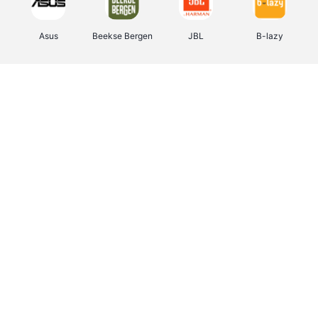
Asus
Beekse Bergen
JBL
B-lazy
Direct Ferries
Tefal
Rentcars BE
CAMPER
Holidaysuites.be
DreamLand
Stronger
Philips Hue
Yves Rocher
Babor
RAD
Marie-Stella-Maris