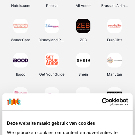
Hotels.com
Plopsa
All Accor
Brussels Airlines
Wondr.Care
Disneyland Paris
ZEB
EuroGifts
Ibood
Get Your Guide
Shein
Manutan
YourSurprise.be
Sunparks
Transavia
Maisons du Monde
Deze website maakt gebruik van cookies
We gebruiken cookies om content en advertenties te