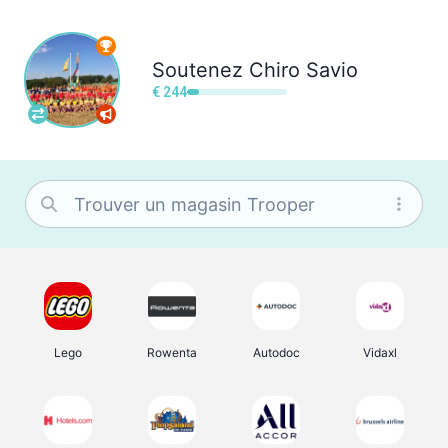
Soutenez
Chiro Savio
€ 244
Lego
Rowenta
Autodoc
Vidaxl