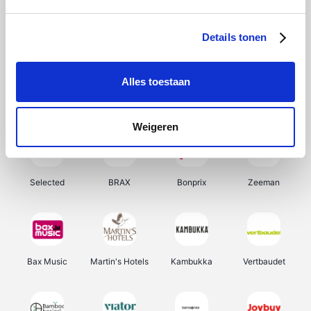
About You
Ekoi
Office-Deals
Pizzahut.be
Details tonen
Alles toestaan
Samsung
My Jewellery
Delonghi
Tennis Point
Weigeren
Selected
BRAX
Bonprix
Zeeman
Bax Music
Martin's Hotels
Kambukka
Vertbaudet