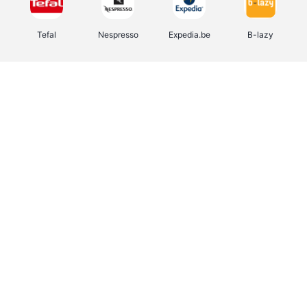
Tefal
Nespresso
Expedia.be
B-lazy
Direct Ferries
Shop like you Give A Damn
Stronger
DreamLand
Yves Rocher
Rentcars BE
CAMPER
Marie-Stella-Maris
Philips Hue
Babor
Schäfer Shop
Walibi