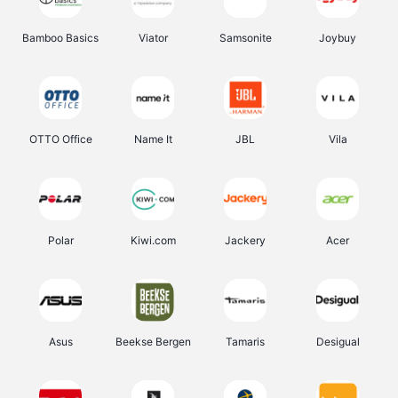
Bamboo Basics
Viator
Samsonite
Joybuy
OTTO Office
Name It
JBL
Vila
Polar
Kiwi.com
Jackery
Acer
Asus
Beekse Bergen
Tamaris
Desigual