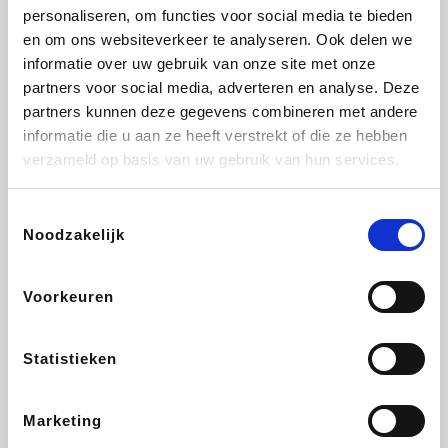
personaliseren, om functies voor social media te bieden
Fnac
Transavia
Tuifly.be
Dyson
en om ons websiteverkeer te analyseren. Ook delen we
informatie over uw gebruik van onze site met onze
partners voor social media, adverteren en analyse. Deze
partners kunnen deze gegevens combineren met andere
informatie die u aan ze heeft verstrekt of die ze hebben
Sarenza
Weekendesk
Schiesser
Interhome
verzameld op basis van uw gebruik van hun services.
Toestemmingsselectie
Noodzakelijk
Maxi Zoo
Bolt Energie
Auto5
Lufthansa
Voorkeuren
Statistieken
CheapTickets.be
Tempur
Hunkemöller
DeubaXXL
Marketing