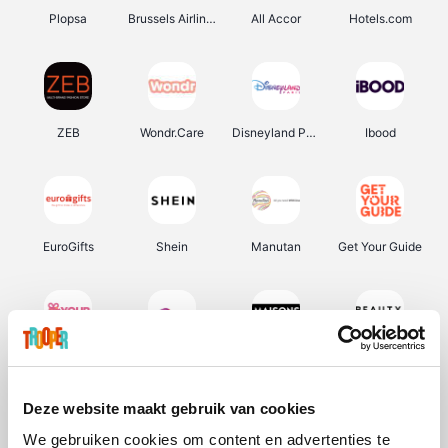
Plopsa
Brussels Airlines
All Accor
Hotels.com
ZEB
Wondr.Care
Disneyland Paris
Ibood
EuroGifts
Shein
Manutan
Get Your Guide
YourSurprise.be
Sunparks
Maisons du Monde
Beauty Plaza
Deze website maakt gebruik van cookies
We gebruiken cookies om content en advertenties te