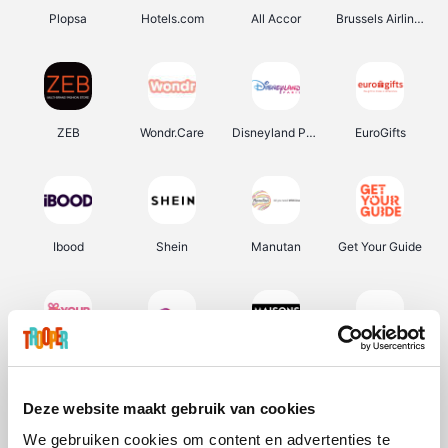
Plopsa
Hotels.com
All Accor
Brussels Airlines
ZEB
Wondr.Care
Disneyland Paris
EuroGifts
Ibood
Shein
Manutan
Get Your Guide
YourSurprise.be
Sunparks
Maisons du Monde
Transavia
Deze website maakt gebruik van cookies
We gebruiken cookies om content en advertenties te