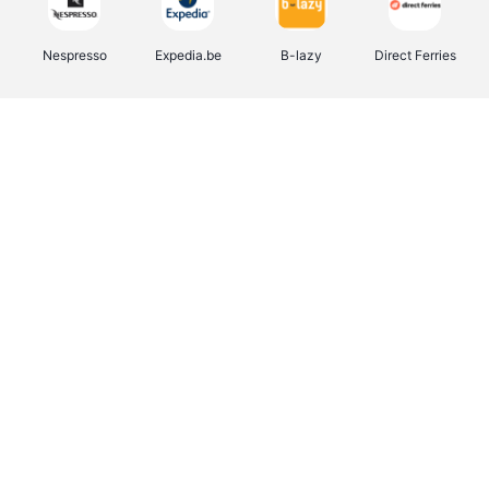
Nespresso
Expedia.be
B-lazy
Direct Ferries
Shop like you Give A Damn
Stronger
Tefal
DreamLand
Yves Rocher
Rentcars BE
CAMPER
Marie-Stella-Maris
Philips Hue
Babor
Schäfer Shop
Walibi