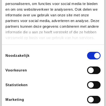
personaliseren, om functies voor social media te bieden
Fnac
Beauty Plaza
Tuifly.be
Dyson
en om ons websiteverkeer te analyseren. Ook delen we
informatie over uw gebruik van onze site met onze
partners voor social media, adverteren en analyse. Deze
partners kunnen deze gegevens combineren met andere
informatie die u aan ze heeft verstrekt of die ze hebben
Weekendesk
Sarenza
Schiesser
Interhome
verzameld op basis van uw gebruik van hun services.
Toestemmingsselectie
Noodzakelijk
Bolt Energie
Maxi Zoo
Auto5
Lufthansa
Voorkeuren
Statistieken
CheapTickets.be
Hunkemöller
Tempur
DeubaXXL
Marketing