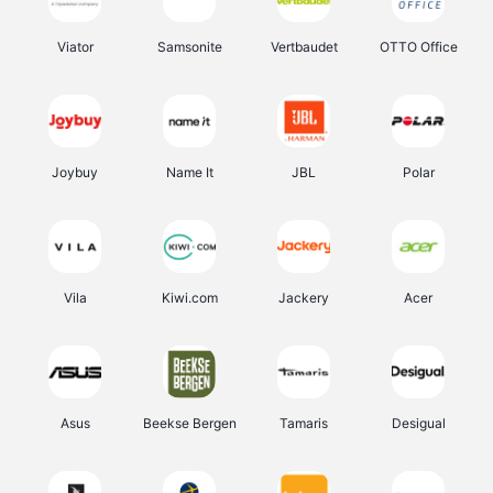
Viator
Samsonite
Vertbaudet
OTTO Office
Joybuy
Name It
JBL
Polar
Vila
Kiwi.com
Jackery
Acer
Asus
Beekse Bergen
Tamaris
Desigual