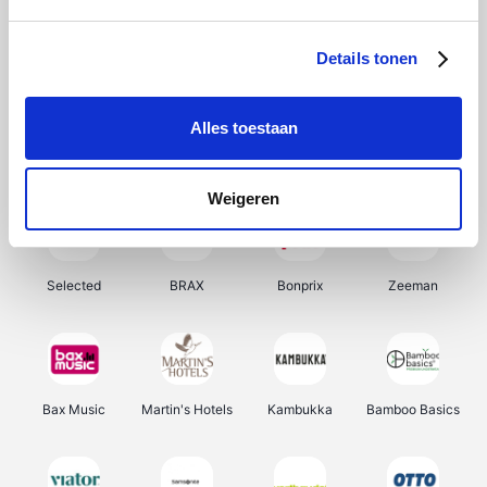
About You
Ekoi
Office-Deals
Pizzahut.be
Details tonen
Alles toestaan
Samsung
My Jewellery
Delonghi
Tennis Point
Weigeren
Selected
BRAX
Bonprix
Zeeman
Bax Music
Martin's Hotels
Kambukka
Bamboo Basics