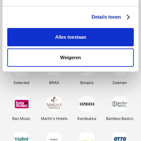
About You
Ekoi
Office-Deals
Pizzahut.be
Details tonen
Alles toestaan
Samsung
My Jewellery
Delonghi
Tennis Point
Weigeren
Selected
BRAX
Bonprix
Zeeman
Bax Music
Martin's Hotels
Kambukka
Bamboo Basics