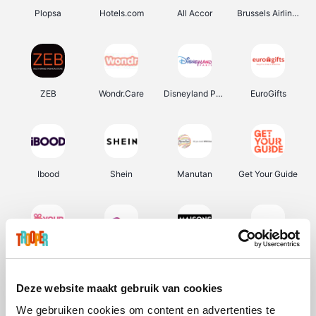
Plopsa
Hotels.com
All Accor
Brussels Airlines
ZEB
Wondr.Care
Disneyland Paris
EuroGifts
Ibood
Shein
Manutan
Get Your Guide
YourSurprise.be
Sunparks
Maisons du Monde
Transavia
Deze website maakt gebruik van cookies
We gebruiken cookies om content en advertenties te