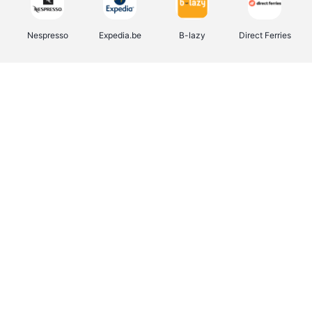
Nespresso
Expedia.be
B-lazy
Direct Ferries
Shop like you Give A Damn
Stronger
Tefal
DreamLand
Yves Rocher
Rentcars BE
CAMPER
Marie-Stella-Maris
Philips Hue
Babor
Schäfer Shop
Walibi