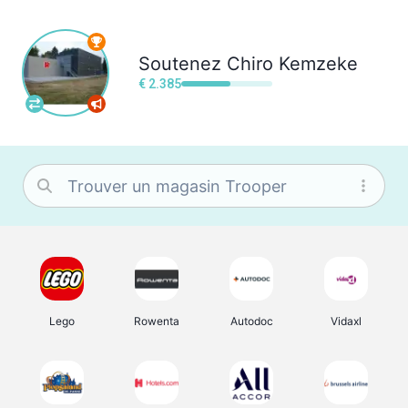
Soutenez
Chiro Kemzeke
€ 2.385
Lego
Rowenta
Autodoc
Vidaxl