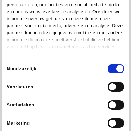
personaliseren, om functies voor social media te bieden
Fnac
Beauty Plaza
Tuifly.be
Dyson
en om ons websiteverkeer te analyseren. Ook delen we
informatie over uw gebruik van onze site met onze
partners voor social media, adverteren en analyse. Deze
partners kunnen deze gegevens combineren met andere
informatie die u aan ze heeft verstrekt of die ze hebben
Weekendesk
Sarenza
Schiesser
Interhome
verzameld op basis van uw gebruik van hun services.
Toestemmingsselectie
Noodzakelijk
Bolt Energie
Maxi Zoo
Auto5
Lufthansa
Voorkeuren
Statistieken
CheapTickets.be
Hunkemöller
Tempur
DeubaXXL
Marketing