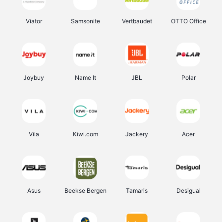
Viator
Samsonite
Vertbaudet
OTTO Office
Joybuy
Name It
JBL
Polar
Vila
Kiwi.com
Jackery
Acer
Asus
Beekse Bergen
Tamaris
Desigual