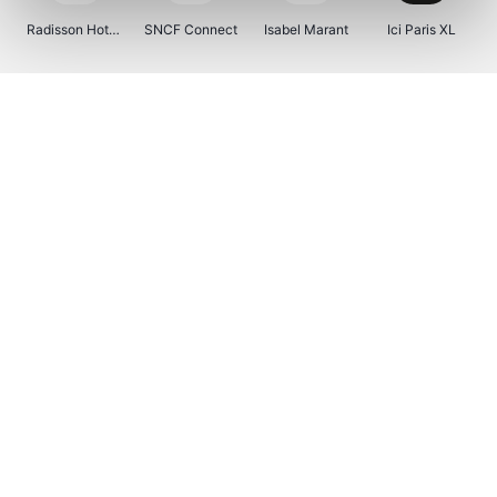
Radisson Hotels
SNCF Connect
Isabel Marant
Ici Paris XL
BergHOFF Home
Brouwland
I-run
Moulinex
Happy Size
Atlas & Zanzibar
Visiondirect
Kenwood
123optic
Marlies Dekkers
Lyca Mobile
Tiqets