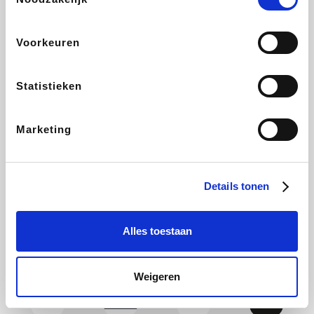
CAMPER
Yves Rocher
Stronger
Philips Hue
Voorkeuren
Statistieken
Babor
RAD
Schäfer Shop
Marie-Stella-Maris
Marketing
Walibi
Pierre et Vacances
Spartoo
Plopsa Verblijven
Details tonen
Alles toestaan
Warredal
Pixartprinting
BBODY
Holidaysuites.be
Weigeren