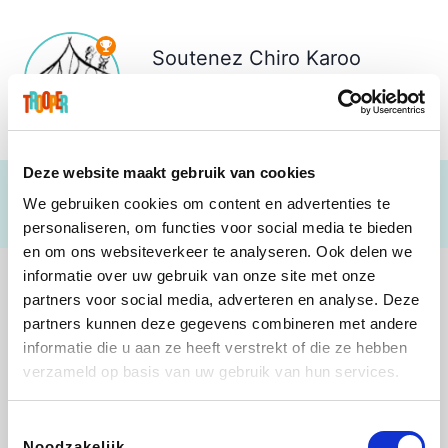
Soutenez
Chiro Karoo
Bierbeek
€ 22
Deze website maakt gebruik van cookies
We gebruiken cookies om content en advertenties te
personaliseren, om functies voor social media te bieden
en om ons websiteverkeer te analyseren. Ook delen we
informatie over uw gebruik van onze site met onze
partners voor social media, adverteren en analyse. Deze
partners kunnen deze gegevens combineren met andere
informatie die u aan ze heeft verstrekt of die ze hebben
Shop like you Give A Damn
Tefal
Rentcars BE
DreamLand
verzameld op basis van uw gebruik van hun services.
Toestemmingsselectie
Noodzakelijk