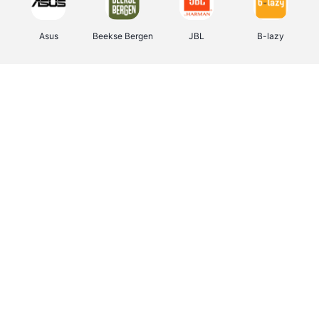
Asus
Beekse Bergen
JBL
B-lazy
Direct Ferries
Tefal
Rentcars BE
CAMPER
Holidaysuites.be
DreamLand
Stronger
Philips Hue
Yves Rocher
Babor
RAD
Marie-Stella-Maris