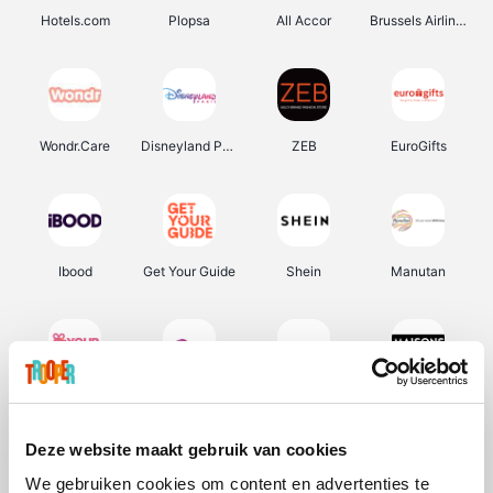
Hotels.com
Plopsa
All Accor
Brussels Airlines
Wondr.Care
Disneyland Paris
ZEB
EuroGifts
Ibood
Get Your Guide
Shein
Manutan
YourSurprise.be
Sunparks
Transavia
Maisons du Monde
Deze website maakt gebruik van cookies
We gebruiken cookies om content en advertenties te