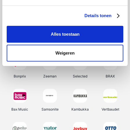
Hunkemöller
Office-Deals
Pizzahut.be
Weekendesk
Details tonen
Alles toestaan
My Jewellery
Tennis Point
Samsung
Delonghi
Weigeren
Bonprix
Zeeman
Selected
BRAX
Bax Music
Samsonite
Kambukka
Vertbaudet