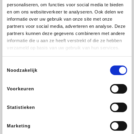
personaliseren, om functies voor social media te bieden
Beauty Plaza
Tuifly.be
Fnac
Dyson
en om ons websiteverkeer te analyseren. Ook delen we
informatie over uw gebruik van onze site met onze
partners voor social media, adverteren en analyse. Deze
partners kunnen deze gegevens combineren met andere
informatie die u aan ze heeft verstrekt of die ze hebben
Sarenza
Interhome
Schiesser
Bolt Energie
verzameld op basis van uw gebruik van hun services.
Toestemmingsselectie
Noodzakelijk
Auto5
Maxi Zoo
Lufthansa
DeubaXXL
Voorkeuren
Statistieken
Ekoi
CheapTickets.be
Tempur
About You
Marketing