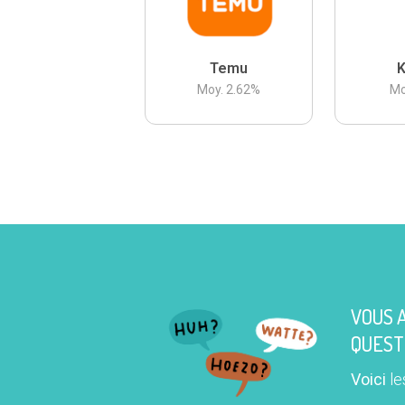
Temu
K
Moy.
2.62
%
Mo
VOUS 
QUEST
Voici
le