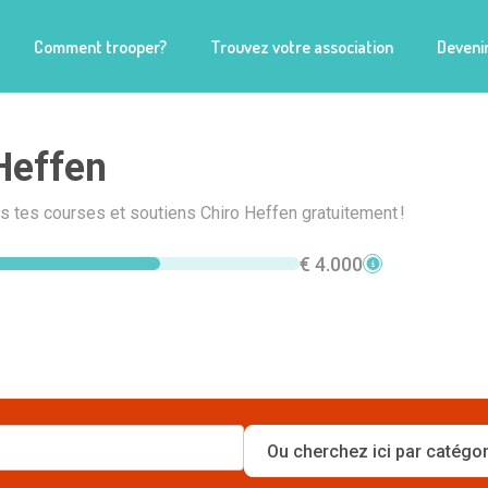
Comment trooper?
Trouvez votre association
Devenir
Heffen
is tes courses et soutiens Chiro Heffen gratuitement !
€ 4.000