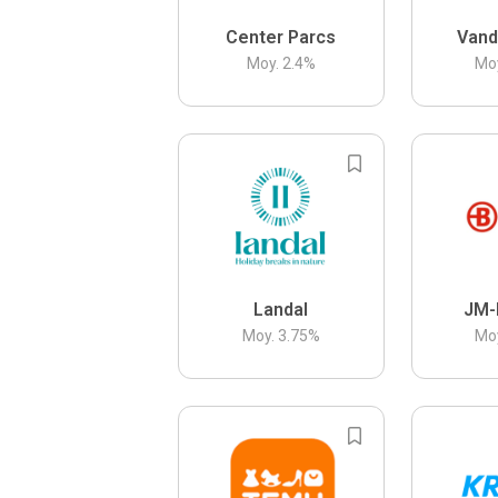
Center Parcs
Vand
Moy.
2.4
%
Mo
Landal
JM-
Moy.
3.75
%
Mo