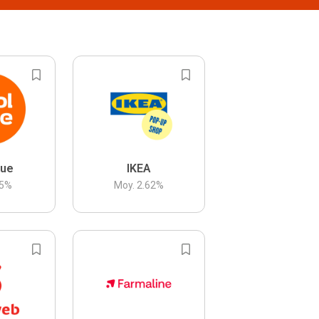
lue
IKEA
5
%
Moy.
2.62
%