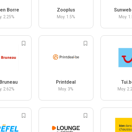
en Borre
Zooplus
Sunweb
y.
2.25
%
Moy.
1.5
%
Moy.
1.
Bruneau
Printdeal
Tui.
y.
2.62
%
Moy.
3
%
Moy.
2.