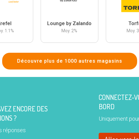
refel
Lounge by Zalando
Torf
y.
1.1
%
Moy.
2
%
Moy.
Découvre plus de 1000 autres magasins
CONNECTEZ-VO
BORD
AVEZ ENCORE DES
IONS ?
Uniquement pour
s réponses