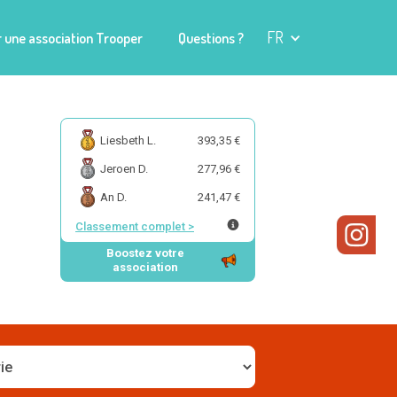
FR
 une association Trooper
Questions ?
Liesbeth L.
393,35 €
Jeroen D.
277,96 €
An D.
241,47 €
Classement complet
>
Boostez votre
association