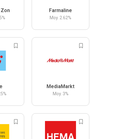
 Zon
Farmaline
5
%
Moy.
2.62
%
be
MediaMarkt
25
%
Moy.
3
%