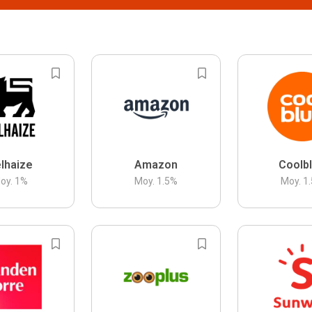
lhaize
Amazon
Coolb
oy.
1
%
Moy.
1.5
%
Moy.
1.