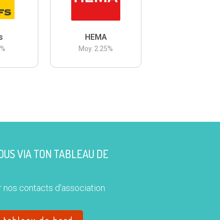
s
HEMA
3
%
Moy.
2.25
%
US VIA TON TABLEAU DE
 nos contacts d'association