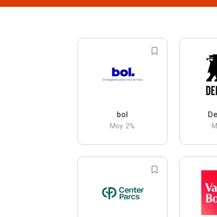
bol
De
Moy.
2
%
M